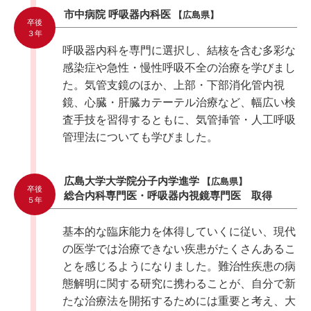
市中病院 呼吸器内科医
【広島県】
卒後
３年
呼吸器内科を専門に選択し、結核を含む多彩な
感染症や急性・慢性呼吸不全の治療を学びまし
た。気管支鏡のほか、上部・下部消化管内視
鏡、心臓・肝臓カテーテル治療など、幅広い検
査手技を習得するともに、気管挿管・人工呼吸
管理法についても学びました。
広島大学大学院分子内学進学
【広島県】
卒後
総合内科専門医・呼吸器内視鏡専門医 取得
５年
基本的な臨床能力を体得していくに従い、現代
の医学では治療できない疾患がたくさんあるこ
とを感じるようになりました。難治性疾患の病
態解明に関する研究に携わることが、自分で新
たな治療法を開拓するためには重要と考え、大