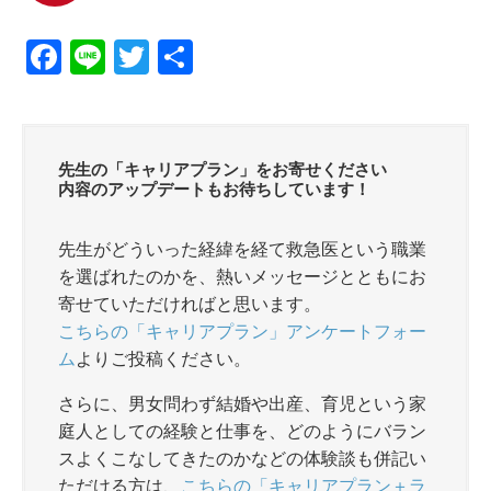
F
Li
T
共
a
n
wi
有
c
e
tt
e
er
先生の「キャリアプラン」をお寄せください
b
内容のアップデートもお待ちしています！
o
先生がどういった経緯を経て救急医という職業
o
を選ばれたのかを、熱いメッセージとともにお
k
寄せていただければと思います。
こちらの「キャリアプラン」アンケートフォー
ム
よりご投稿ください。
さらに、男女問わず結婚や出産、育児という家
庭人としての経験と仕事を、どのようにバラン
スよくこなしてきたのかなどの体験談も併記い
ただける方は、
こちらの「キャリアプラン＋ラ