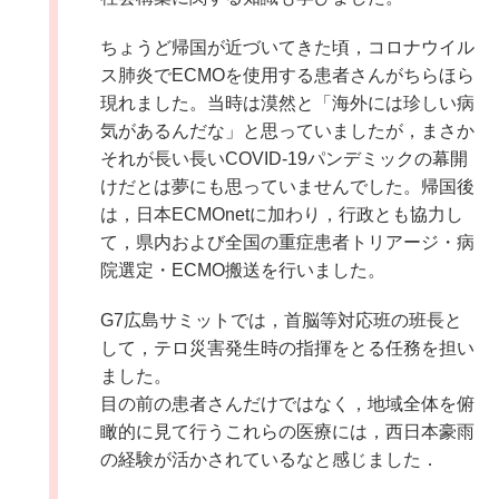
ちょうど帰国が近づいてきた頃，コロナウイル
ス肺炎でECMOを使用する患者さんがちらほら
現れました。当時は漠然と「海外には珍しい病
気があるんだな」と思っていましたが，まさか
それが長い長いCOVID-19パンデミックの幕開
けだとは夢にも思っていませんでした。帰国後
は，日本ECMOnetに加わり，行政とも協力し
て，県内および全国の重症患者トリアージ・病
院選定・ECMO搬送を行いました。
G7広島サミットでは，首脳等対応班の班長と
して，テロ災害発生時の指揮をとる任務を担い
ました。
目の前の患者さんだけではなく，地域全体を俯
瞰的に見て行うこれらの医療には，西日本豪雨
の経験が活かされているなと感じました．