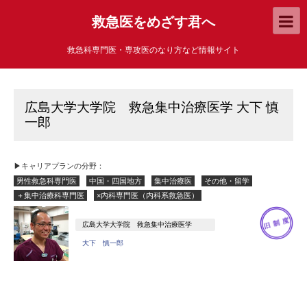
救急医をめざす君へ
救急科専門医・専攻医のなり方など情報サイト
広島大学大学院 救急集中治療医学 大下 慎
一郎
▶キャリアプランの分野：
男性救急科専門医
中国・四国地方
集中治療医
その他・留学
＋集中治療科専門医
×内科専門医（内科系救急医）
広島大学大学院 救急集中治療医学
大下 慎一郎