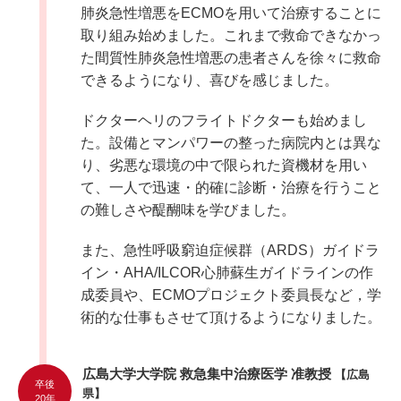
肺炎急性増悪をECMOを用いて治療することに
取り組み始めました。これまで救命できなかっ
た間質性肺炎急性増悪の患者さんを徐々に救命
できるようになり、喜びを感じました。
ドクターヘリのフライトドクターも始めまし
た。設備とマンパワーの整った病院内とは異な
り、劣悪な環境の中で限られた資機材を用い
て、一人で迅速・的確に診断・治療を行うこと
の難しさや醍醐味を学びました。
また、急性呼吸窮迫症候群（ARDS）ガイドラ
イン・AHA/ILCOR心肺蘇生ガイドラインの作
成委員や、ECMOプロジェクト委員長など，学
術的な仕事もさせて頂けるようになりました。
広島大学大学院 救急集中治療医学 准教授
【広島
卒後
県】
20年