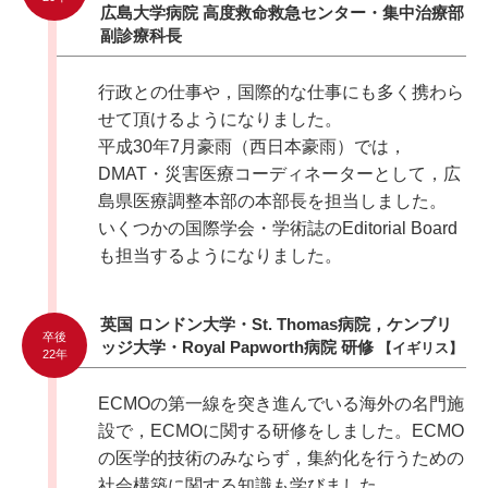
広島大学病院 高度救命救急センター・集中治療部
副診療科長
行政との仕事や，国際的な仕事にも多く携わら
せて頂けるようになりました。
平成30年7月豪雨（西日本豪雨）では，
DMAT・災害医療コーディネーターとして，広
島県医療調整本部の本部長を担当しました。
いくつかの国際学会・学術誌のEditorial Board
も担当するようになりました。
英国 ロンドン大学・St. Thomas病院，ケンブリ
卒後
ッジ大学・Royal Papworth病院 研修
【イギリス】
22年
ECMOの第一線を突き進んでいる海外の名門施
設で，ECMOに関する研修をしました。ECMO
の医学的技術のみならず，集約化を行うための
社会構築に関する知識も学びました。