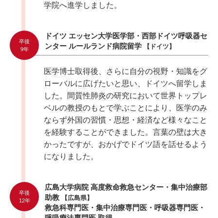
学院へ進学しました。
ドイツ エッセン大学医学部・西部ドイツ呼吸器セ
卒後
ンター ルールランド病院留学
【ドイツ】
9年
医学博士取得後、さらに自分の視野・知識をグ
ローバルに広げたいと思い、ドイツへ留学しま
した。間質性肺炎の研究において世界トップレ
ベルの教授のもとで学ぶことにより、医学のみ
ならず外国の習慣・思想・経済など様々なこと
を経験することができました。言葉の壁は大き
かったですが、おかげでドイツ語を話せるよう
になりました。
広島大学病院 高度救命救急センター・集中治療部
卒後
助教
【広島県】
12年
救急科専門医・集中治療専門医・呼吸器専門医・
呼吸療法専門医 取得