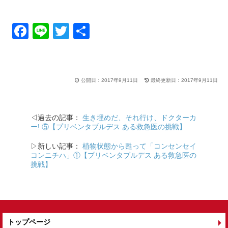
F
Li
T
共
a
n
wi
有
c
e
tt
e
er
公開日：2017年9月11日
最終更新日：2017年9月11日
b
o
◁過去の記事：
生き埋めだ、それ行け、ドクターカ
o
ー! ⑤【プリベンタブルデス ある救急医の挑戦】
k
▷新しい記事：
植物状態から甦って「コンセンセイ
コンニチハ」①【プリベンタブルデス ある救急医の
挑戦】
トップページ