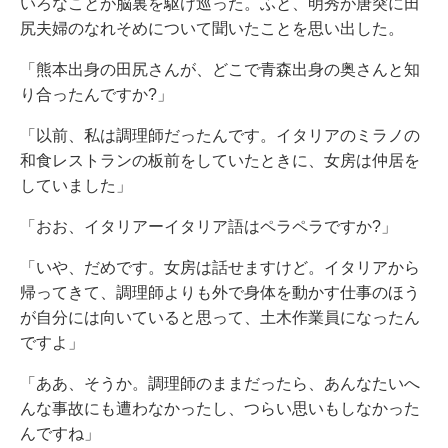
いろなことが脳裏を駆け巡った。ふと、明秀が唐突に田
尻夫婦のなれそめについて聞いたことを思い出した。
「熊本出身の田尻さんが、どこで青森出身の奥さんと知
り合ったんですか?」
「以前、私は調理師だったんです。イタリアのミラノの
和食レストランの板前をしていたときに、女房は仲居を
していました」
「おお、イタリアーイタリア語はペラペラですか?」
「いや、だめです。女房は話せますけど。イタリアから
帰ってきて、調理師よりも外で身体を動かす仕事のほう
が自分には向いていると思って、土木作業員になったん
ですよ」
「ああ、そうか。調理師のままだったら、あんなたいへ
んな事故にも遭わなかったし、つらい思いもしなかった
んですね」