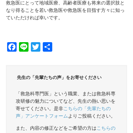
救急医にとって地域医療、高齢者医療も将来の選択肢と
なり得ることを若い救急医や救急医を目指す方々に知っ
ていただければ幸いです。
F
Li
T
共
a
n
wi
有
c
e
tt
e
er
先生の「先輩たちの声」をお寄せください
b
o
「救急科専門医」という職業、または救急科専
攻研修の魅力についてなど、先生の熱い思いを
o
寄せてください。是非
こちらの「先輩たちの
k
声」アンケートフォーム
よりご投稿ください。
また、内容の修正などをご希望の方は
こちらの