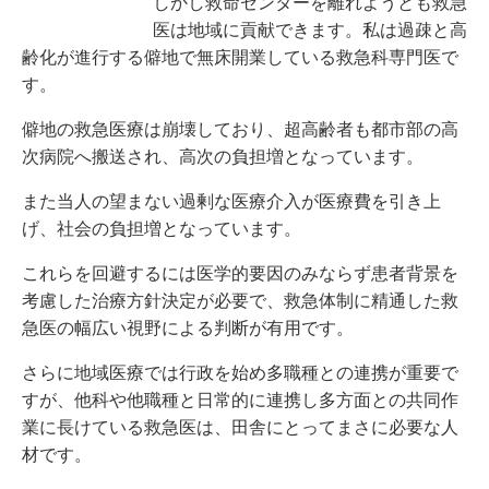
しかし救命センターを離れようとも救急
医は地域に貢献できます。私は過疎と高
齢化が進行する僻地で無床開業している救急科専門医で
す。
僻地の救急医療は崩壊しており、超高齢者も都市部の高
次病院へ搬送され、高次の負担増となっています。
また当人の望まない過剰な医療介入が医療費を引き上
げ、社会の負担増となっています。
これらを回避するには医学的要因のみならず患者背景を
考慮した治療方針決定が必要で、救急体制に精通した救
急医の幅広い視野による判断が有用です。
さらに地域医療では行政を始め多職種との連携が重要で
すが、他科や他職種と日常的に連携し多方面との共同作
業に長けている救急医は、田舎にとってまさに必要な人
材です。