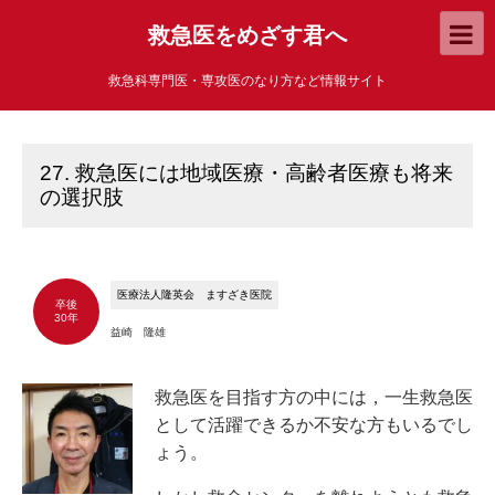
救急医をめざす君へ
救急科専門医・専攻医のなり方など情報サイト
27. 救急医には地域医療・高齢者医療も将来
の選択肢
医療法人隆英会 ますざき医院
卒後
30年
益崎 隆雄
救急医を目指す方の中には，一生救急医
として活躍できるか不安な方もいるでし
ょう。