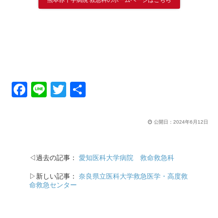
F
Li
T
共
a
n
wi
有
c
e
tt
公開日：
2024年6月12日
e
er
b
◁過去の記事：
愛知医科大学病院 救命救急科
o
▷新しい記事：
奈良県立医科大学救急医学・高度救
o
命救急センター
k