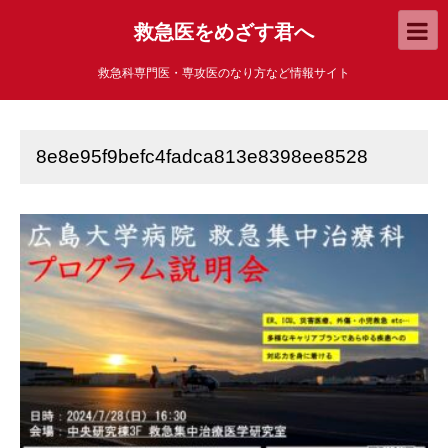
救急医をめざす君へ
救急科専門医・専攻医のなり方など情報サイト
8e8e95f9befc4fadca813e8398ee8528