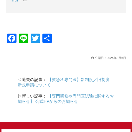
F
Li
T
共
a
n
wi
有
c
e
tt
公開日：
2025年3月5日
e
er
b
◁過去の記事：
【救急科専門医】新制度／旧制度
o
新規申請について
o
▷新しい記事：
【専門研修や専門医試験に関するお
k
知らせ】 公式HPからのお知らせ