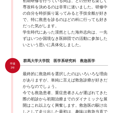
初期研修を行っている間は、どの分野も楽しく
専攻科を決めるのは非常に迷いました。研修中
の自分を時折振り返ってみると手技全般が好き
で、特に救患を診るのはどの科に行っても好き
だった気がします。
学生時代にあった漠然とした海外志向は、一先
ずはいつか国境なき医師団での活動に参加した
いという思いに具体化しました。
群馬大学大学院 医学系研究科 救急医学
卒後
3年
最終的に救急科を選択したのはいろいろな理由
がありますが、単純に言えば救急診療が好きだ
からなのでしょう。
今でも救急患者、重症患者さんが運ばれてきた
際の初診から初期治療までのダイナミックな展
開はこれ以上なく興奮します。救急医の駆け出
しとして走り出した最初は、趣味は救急当直で