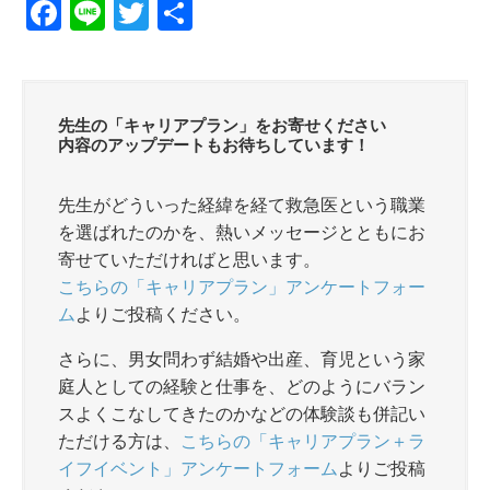
F
Li
T
共
a
n
wi
有
c
e
tt
e
er
先生の「キャリアプラン」をお寄せください
b
内容のアップデートもお待ちしています！
o
先生がどういった経緯を経て救急医という職業
o
を選ばれたのかを、熱いメッセージとともにお
k
寄せていただければと思います。
こちらの「キャリアプラン」アンケートフォー
ム
よりご投稿ください。
さらに、男女問わず結婚や出産、育児という家
庭人としての経験と仕事を、どのようにバラン
スよくこなしてきたのかなどの体験談も併記い
ただける方は、
こちらの「キャリアプラン＋ラ
イフイベント」アンケートフォーム
よりご投稿