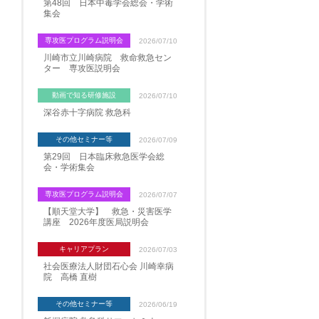
第48回 日本中毒学会総会・学術
集会
専攻医プログラム説明会
2026/07/10
川崎市立川崎病院 救命救急セン
ター 専攻医説明会
動画で知る研修施設
2026/07/10
深谷赤十字病院 救急科
その他セミナー等
2026/07/09
第29回 日本臨床救急医学会総
会・学術集会
専攻医プログラム説明会
2026/07/07
【順天堂大学】 救急・災害医学
講座 2026年度医局説明会
キャリアプラン
2026/07/03
社会医療法人財団石心会 川崎幸病
院 高橋 直樹
その他セミナー等
2026/06/19