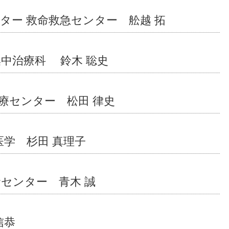
ター 救命救急センター 舩越 拓
集中治療科 鈴木 聡史
療センター 松田 律史
医学 杉田 真理子
命センター 青木 誠
信恭