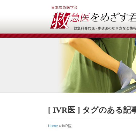
[ IVR医 ] タグのある
Home
»
IVR医