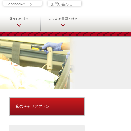
ざす君へ 救急科専門医・専攻医の
Facebookページ
お問い合わせ
外からの視点
よくある質問・総括
私のキャリアプラン