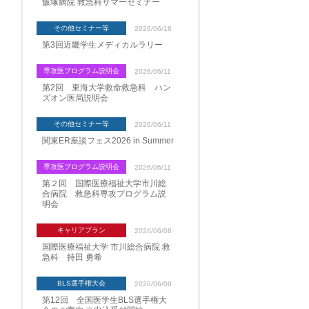
飯塚病院 救急科サマーセミナー
その他セミナー等
2026/06/18
第3回近畿学生メディカルラリー
専攻医プログラム説明会
2026/06/11
第2回 東海大学救命救急科 ハン
ズオン医局説明会
その他セミナー等
2026/06/11
関東ER座談フェス2026 in Summer
専攻医プログラム説明会
2026/06/11
第２回 国際医療福祉大学市川総
合病院 救急科専攻プログラム説
明会
キャリアプラン
2026/06/08
国際医療福祉大学 市川総合病院 救
急科 持田 勇希
BLS選手権大会
2026/06/08
第12回 全国医学生BLS選手権大