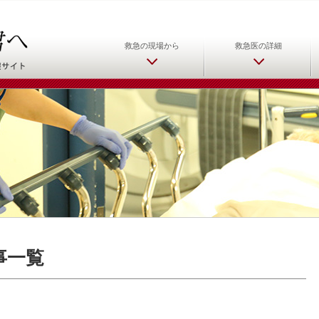
日本救急医学会 救急医をめ
救急の現場から
救急医の詳細
記事一覧