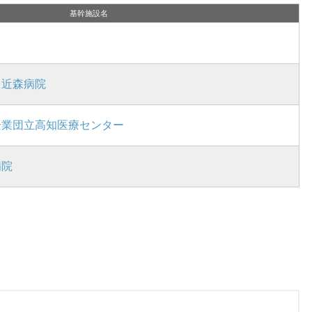
基幹施設名
 近森病院
企業団立高知医療センター
病院