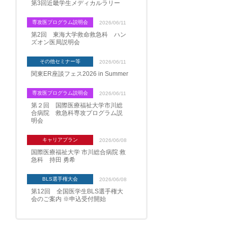
第3回近畿学生メディカルラリー
専攻医プログラム説明会
2026/06/11
第2回 東海大学救命救急科 ハン
ズオン医局説明会
その他セミナー等
2026/06/11
関東ER座談フェス2026 in Summer
専攻医プログラム説明会
2026/06/11
第２回 国際医療福祉大学市川総
合病院 救急科専攻プログラム説
明会
キャリアプラン
2026/06/08
国際医療福祉大学 市川総合病院 救
急科 持田 勇希
BLS選手権大会
2026/06/08
第12回 全国医学生BLS選手権大
会のご案内 ※申込受付開始