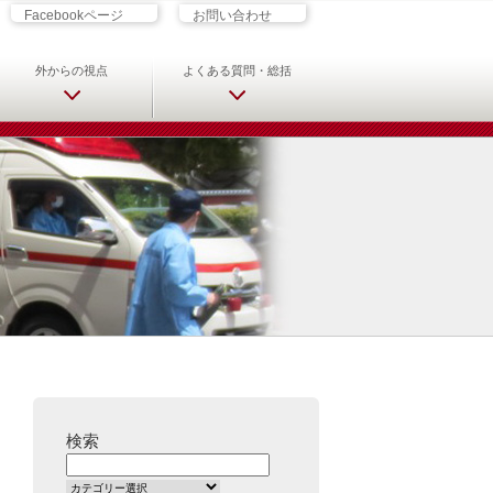
ざす君へ 救急科専門医・専攻医の
Facebookページ
お問い合わせ
外からの視点
よくある質問・総括
検索