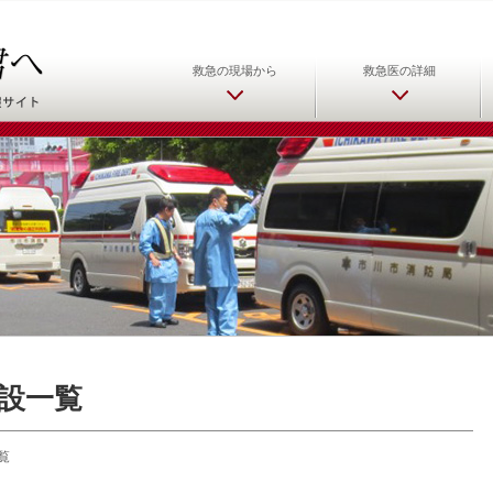
日本救急医学会 救急医をめ
救急の現場から
救急医の詳細
設一覧
覧