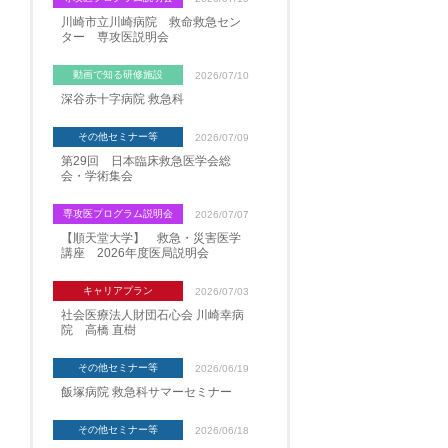
川崎市立川崎病院 救命救急セン
ター 専攻医説明会
動画で知る研修施設
2026/07/10
深谷赤十字病院 救急科
その他セミナー等
2026/07/09
第29回 日本臨床救急医学会総
会・学術集会
専攻医プログラム説明会
2026/07/07
【順天堂大学】 救急・災害医学
講座 2026年度医局説明会
キャリアプラン
2026/07/03
社会医療法人財団石心会 川崎幸病
院 高橋 直樹
その他セミナー等
2026/06/19
飯塚病院 救急科サマーセミナー
その他セミナー等
2026/06/18