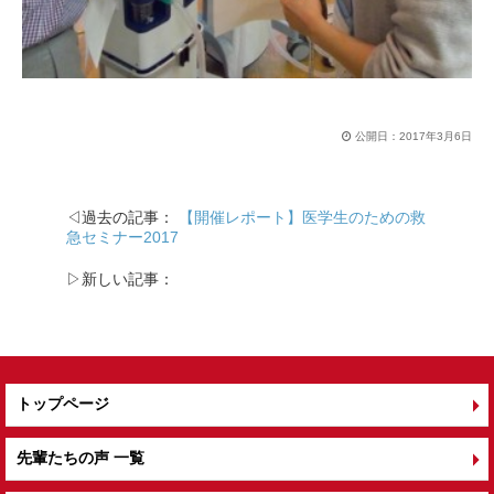
公開日：
2017年3月6日
◁過去の記事：
【開催レポート】医学生のための救
急セミナー2017
▷新しい記事：
トップページ
先輩たちの声 一覧