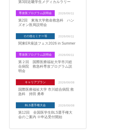
第3回近畿学生メディカルラリー
専攻医プログラム説明会
2026/06/11
第2回 東海大学救命救急科 ハン
ズオン医局説明会
その他セミナー等
2026/06/11
関東ER座談フェス2026 in Summer
専攻医プログラム説明会
2026/06/11
第２回 国際医療福祉大学市川総
合病院 救急科専攻プログラム説
明会
キャリアプラン
2026/06/08
国際医療福祉大学 市川総合病院 救
急科 持田 勇希
BLS選手権大会
2026/06/08
第12回 全国医学生BLS選手権大
会のご案内 ※申込受付開始