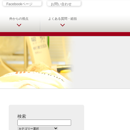
ざす君へ 救急科専門医・専攻医の
Facebookページ
お問い合わせ
外からの視点
よくある質問・総括
検索