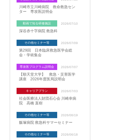
川崎市立川崎病院 救命救急セン
ター 専攻医説明会
動画で知る研修施設
2026/07/10
深谷赤十字病院 救急科
その他セミナー等
2026/07/09
第29回 日本臨床救急医学会総
会・学術集会
専攻医プログラム説明会
2026/07/07
【順天堂大学】 救急・災害医学
講座 2026年度医局説明会
キャリアプラン
2026/07/03
社会医療法人財団石心会 川崎幸病
院 高橋 直樹
その他セミナー等
2026/06/19
飯塚病院 救急科サマーセミナー
その他セミナー等
2026/06/18