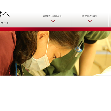
日本救急医学会 救急医をめ
救急の現場から
救急医の詳細