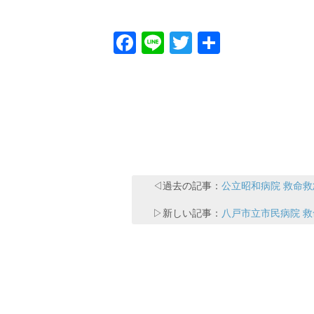
Facebook
Line
Twitter
共
有
◁過去の記事：
公立昭和病院 救命
▷新しい記事：
八戸市立市民病院 