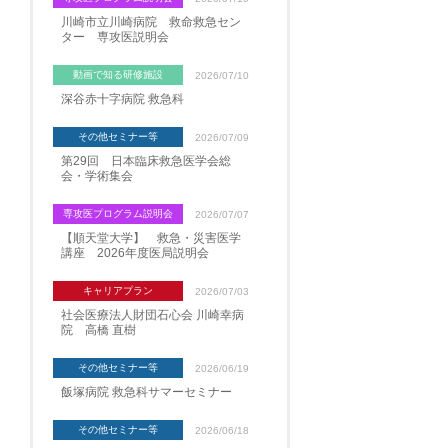
川崎市立川崎病院 救命救急セン
ター 専攻医説明会
動画で知る研修施設
2026/07/10
深谷赤十字病院 救急科
その他セミナー等
2026/07/09
第29回 日本臨床救急医学会総
会・学術集会
専攻医プログラム説明会
2026/07/07
【順天堂大学】 救急・災害医学
講座 2026年度医局説明会
キャリアプラン
2026/07/03
社会医療法人財団石心会 川崎幸病
院 高橋 直樹
その他セミナー等
2026/06/19
飯塚病院 救急科サマーセミナー
その他セミナー等
2026/06/18