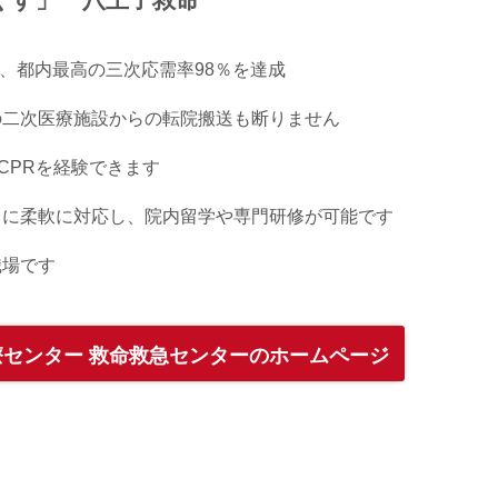
くす」 八王子救命
れ、都内最高の三次応需率98％を達成
の二次医療施設からの転院搬送も断りません
CPRを経験できます
々に柔軟に対応し、院内留学や専門研修が可能です
職場です
センター 救命救急センターのホームページ