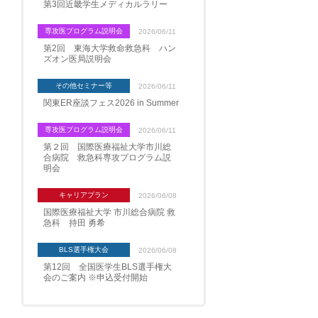
第3回近畿学生メディカルラリー
専攻医プログラム説明会
2026/06/11
第2回 東海大学救命救急科 ハン
ズオン医局説明会
その他セミナー等
2026/06/11
関東ER座談フェス2026 in Summer
専攻医プログラム説明会
2026/06/11
第２回 国際医療福祉大学市川総
合病院 救急科専攻プログラム説
明会
キャリアプラン
2026/06/08
国際医療福祉大学 市川総合病院 救
急科 持田 勇希
BLS選手権大会
2026/06/08
第12回 全国医学生BLS選手権大
会のご案内 ※申込受付開始