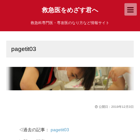
救急医をめざす君へ
救急科専門医・専攻医のなり方など情報サイト
pagetit03
公開日：
2019年12月3日
◁過去の記事：
pagetit03