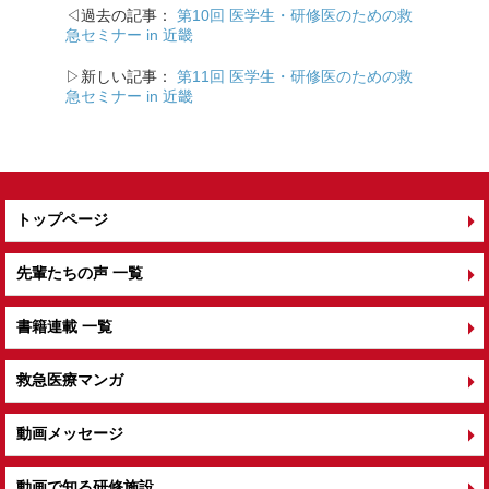
b
◁過去の記事：
第10回 医学生・研修医のための救
o
急セミナー in 近畿
o
▷新しい記事：
第11回 医学生・研修医のための救
k
急セミナー in 近畿
トップページ
先輩たちの声 一覧
書籍連載 一覧
救急医療マンガ
動画メッセージ
動画で知る研修施設