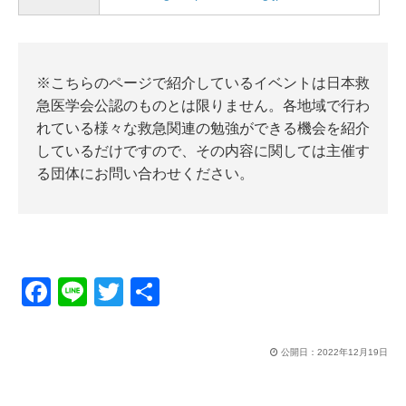
※こちらのページで紹介しているイベントは日本救
急医学会公認のものとは限りません。各地域で行わ
れている様々な救急関連の勉強ができる機会を紹介
しているだけですので、その内容に関しては主催す
る団体にお問い合わせください。
F
Li
T
共
a
n
wi
有
c
e
tt
公開日：
2022年12月19日
e
er