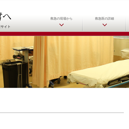
日本救急医学会 救急医をめ
救急の現場から
救急医の詳細