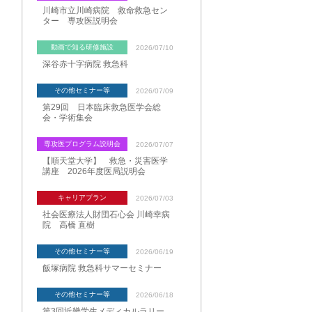
川崎市立川崎病院 救命救急セン
ター 専攻医説明会
動画で知る研修施設
2026/07/10
深谷赤十字病院 救急科
その他セミナー等
2026/07/09
第29回 日本臨床救急医学会総
会・学術集会
専攻医プログラム説明会
2026/07/07
【順天堂大学】 救急・災害医学
講座 2026年度医局説明会
キャリアプラン
2026/07/03
社会医療法人財団石心会 川崎幸病
院 高橋 直樹
その他セミナー等
2026/06/19
飯塚病院 救急科サマーセミナー
その他セミナー等
2026/06/18
第3回近畿学生メディカルラリー