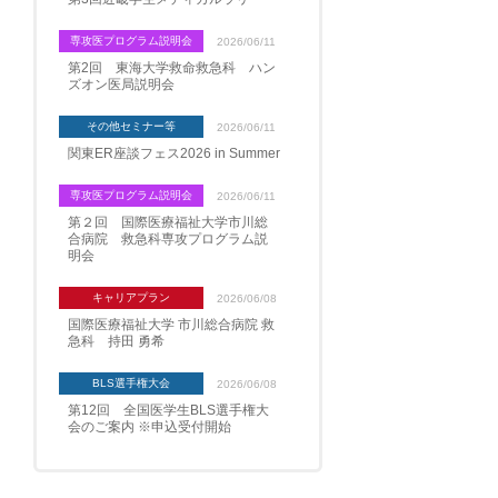
専攻医プログラム説明会
2026/06/11
第2回 東海大学救命救急科 ハン
ズオン医局説明会
その他セミナー等
2026/06/11
関東ER座談フェス2026 in Summer
専攻医プログラム説明会
2026/06/11
第２回 国際医療福祉大学市川総
合病院 救急科専攻プログラム説
明会
キャリアプラン
2026/06/08
国際医療福祉大学 市川総合病院 救
急科 持田 勇希
BLS選手権大会
2026/06/08
第12回 全国医学生BLS選手権大
会のご案内 ※申込受付開始