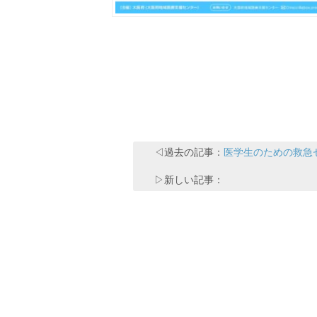
◁過去の記事：
医学生のための救急セ
▷新しい記事：