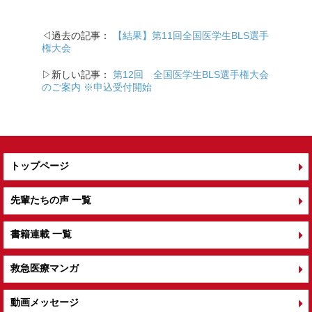
e
er
b
◁過去の記事：
【結果】第11回全国医学生BLS選手
o
権大会
o
▷新しい記事：
第12回 全国医学生BLS選手権大会
k
のご案内 ※申込受付開始
トップページ
先輩たちの声 一覧
書籍連載 一覧
救急医療マンガ
動画メッセージ