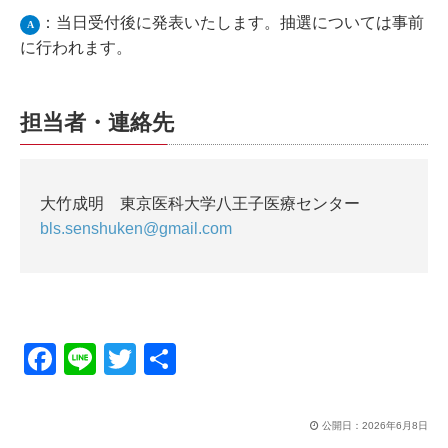
：当日受付後に発表いたします。抽選については事前
A
に行われます。
担当者・連絡先
大竹成明 東京医科大学八王子医療センター
bls.senshuken@gmail.com
F
Li
T
共
a
n
wi
有
c
e
tt
公開日：
2026年6月8日