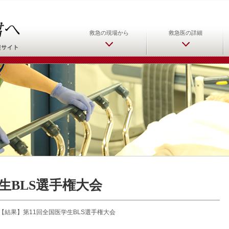
日本救急医学会 救急医をめ
救急の現場から
救急医の詳細
生BLS選手権大会
【結果】第11回全国医学生BLS選手権大会