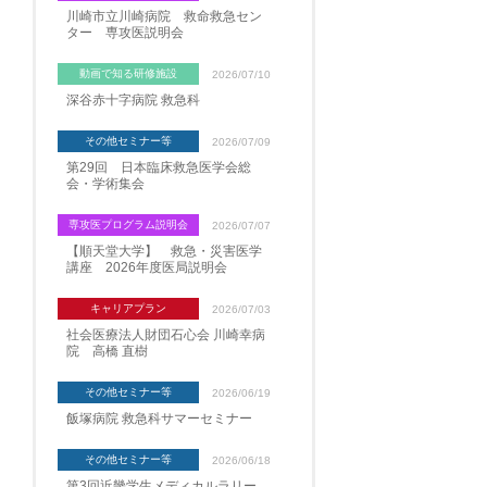
川崎市立川崎病院 救命救急セン
ター 専攻医説明会
動画で知る研修施設
2026/07/10
深谷赤十字病院 救急科
その他セミナー等
2026/07/09
第29回 日本臨床救急医学会総
会・学術集会
専攻医プログラム説明会
2026/07/07
【順天堂大学】 救急・災害医学
講座 2026年度医局説明会
キャリアプラン
2026/07/03
社会医療法人財団石心会 川崎幸病
院 高橋 直樹
その他セミナー等
2026/06/19
飯塚病院 救急科サマーセミナー
その他セミナー等
2026/06/18
第3回近畿学生メディカルラリー