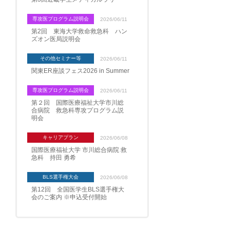
専攻医プログラム説明会
2026/06/11
第2回 東海大学救命救急科 ハン
ズオン医局説明会
その他セミナー等
2026/06/11
関東ER座談フェス2026 in Summer
専攻医プログラム説明会
2026/06/11
第２回 国際医療福祉大学市川総
合病院 救急科専攻プログラム説
明会
キャリアプラン
2026/06/08
国際医療福祉大学 市川総合病院 救
急科 持田 勇希
BLS選手権大会
2026/06/08
第12回 全国医学生BLS選手権大
会のご案内 ※申込受付開始