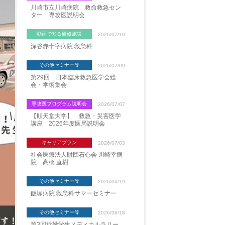
川崎市立川崎病院 救命救急セン
ター 専攻医説明会
動画で知る研修施設
2026/07/10
深谷赤十字病院 救急科
その他セミナー等
2026/07/09
第29回 日本臨床救急医学会総
会・学術集会
専攻医プログラム説明会
2026/07/07
【順天堂大学】 救急・災害医学
講座 2026年度医局説明会
キャリアプラン
2026/07/03
社会医療法人財団石心会 川崎幸病
院 高橋 直樹
その他セミナー等
2026/06/19
飯塚病院 救急科サマーセミナー
その他セミナー等
2026/06/18
第3回近畿学生メディカルラリー