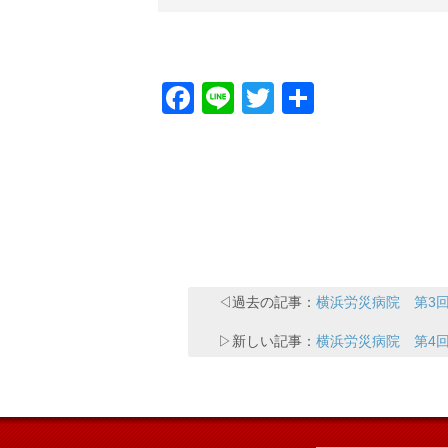
Facebook
Line
Twitter
共
有
◁過去の記事：
横浜労災病院 第3
▷新しい記事：
横浜労災病院 第4