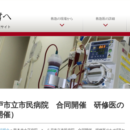
日本救急医学会 救急医をめ
救急の現場から
救急医の詳細
戸市立市民病院 合同開催 研修医の
開催）