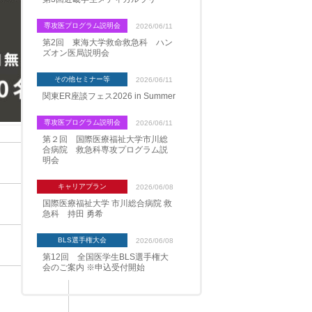
専攻医プログラム説明会
2026/06/11
第2回 東海大学救命救急科 ハン
ズオン医局説明会
その他セミナー等
2026/06/11
関東ER座談フェス2026 in Summer
専攻医プログラム説明会
2026/06/11
第２回 国際医療福祉大学市川総
合病院 救急科専攻プログラム説
明会
キャリアプラン
2026/06/08
国際医療福祉大学 市川総合病院 救
急科 持田 勇希
BLS選手権大会
2026/06/08
第12回 全国医学生BLS選手権大
会のご案内 ※申込受付開始