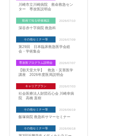
川崎市立川崎病院 救命救急セン
ター 専攻医説明会
動画で知る研修施設
2026/07/10
深谷赤十字病院 救急科
その他セミナー等
2026/07/09
第29回 日本臨床救急医学会総
会・学術集会
専攻医プログラム説明会
2026/07/07
【順天堂大学】 救急・災害医学
講座 2026年度医局説明会
キャリアプラン
2026/07/03
社会医療法人財団石心会 川崎幸病
院 高橋 直樹
その他セミナー等
2026/06/19
飯塚病院 救急科サマーセミナー
その他セミナー等
2026/06/18
第3回近畿学生メディカルラリー