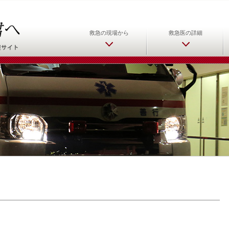
日本救急医学会 救急医をめ
救急の現場から
救急医の詳細