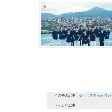
◁過去の記事：
済生会熊本病院 救
▷新しい記事：