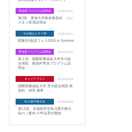
専攻医プログラム説明会
2026/06/11
第2回 東海大学救命救急科 ハン
ズオン医局説明会
その他セミナー等
2026/06/11
関東ER座談フェス2026 in Summer
専攻医プログラム説明会
2026/06/11
第２回 国際医療福祉大学市川総
合病院 救急科専攻プログラム説
明会
キャリアプラン
2026/06/08
国際医療福祉大学 市川総合病院 救
急科 持田 勇希
BLS選手権大会
2026/06/08
第12回 全国医学生BLS選手権大
会のご案内 ※申込受付開始