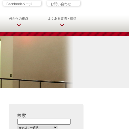
ざす君へ 救急科専門医・専攻医の
Facebookページ
お問い合わせ
外からの視点
よくある質問・総括
検索