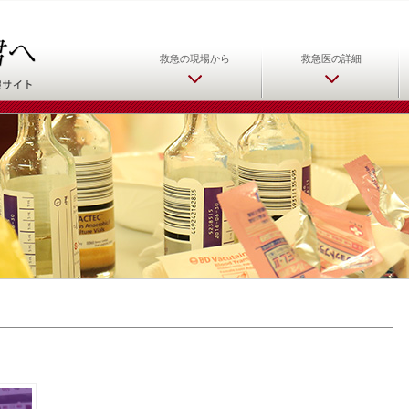
日本救急医学会 救急医をめ
救急の現場から
救急医の詳細