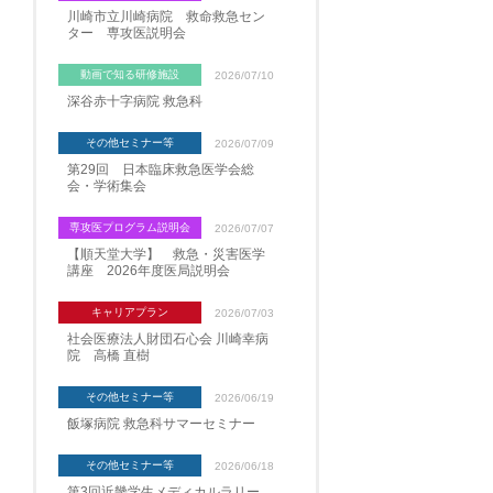
川崎市立川崎病院 救命救急セン
ター 専攻医説明会
動画で知る研修施設
2026/07/10
深谷赤十字病院 救急科
その他セミナー等
2026/07/09
第29回 日本臨床救急医学会総
会・学術集会
専攻医プログラム説明会
2026/07/07
【順天堂大学】 救急・災害医学
講座 2026年度医局説明会
キャリアプラン
2026/07/03
社会医療法人財団石心会 川崎幸病
院 高橋 直樹
その他セミナー等
2026/06/19
飯塚病院 救急科サマーセミナー
その他セミナー等
2026/06/18
第3回近畿学生メディカルラリー