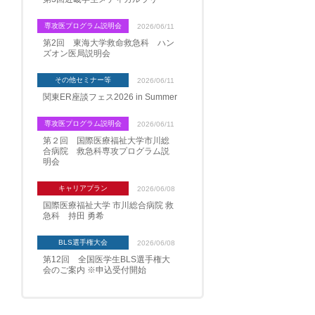
専攻医プログラム説明会
2026/06/11
第2回 東海大学救命救急科 ハン
ズオン医局説明会
その他セミナー等
2026/06/11
関東ER座談フェス2026 in Summer
専攻医プログラム説明会
2026/06/11
第２回 国際医療福祉大学市川総
合病院 救急科専攻プログラム説
明会
キャリアプラン
2026/06/08
国際医療福祉大学 市川総合病院 救
急科 持田 勇希
BLS選手権大会
2026/06/08
第12回 全国医学生BLS選手権大
会のご案内 ※申込受付開始