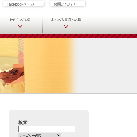
ざす君へ 救急科専門医・専攻医の
Facebookページ
お問い合わせ
外からの視点
よくある質問・総括
検索