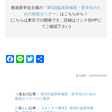
救急医学会主催の「
第5回臨床研修医・医学生のた
めの救急セミナー
」はこちらから！
(こちらは東京での開催です。詳細はリンク先HPに
てご確認下さい)
F
Li
T
共
a
n
wi
有
c
e
tt
公開日：
2016年6月28日
e
er
b
◁過去の記事：
第5回 臨床研修医・医学生のための
o
救急セミナーのご案内
o
▷新しい記事：
【セミナー報告】 第5回 臨床研修