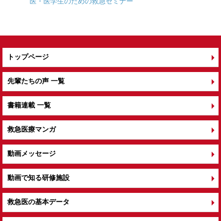
k
医・医学生のための救急セミナー
トップページ
先輩たちの声 一覧
書籍連載 一覧
救急医療マンガ
動画メッセージ
動画で知る研修施設
救急医の基本データ