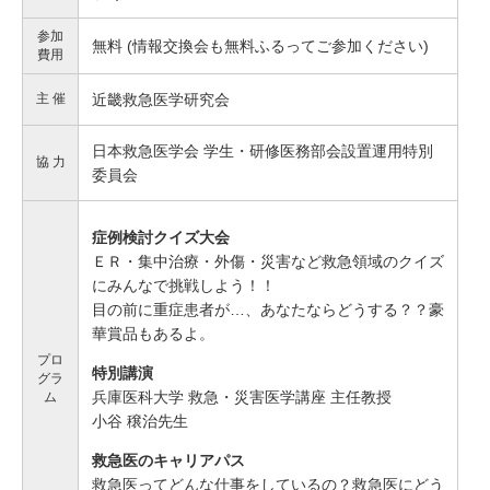
参加
無料 (情報交換会も無料ふるってご参加ください)
費用
主 催
近畿救急医学研究会
日本救急医学会 学生・研修医務部会設置運用特別
協 力
委員会
症例検討クイズ大会
ＥＲ・集中治療・外傷・災害など救急領域のクイズ
にみんなで挑戦しよう！！
目の前に重症患者が…、あなたならどうする？？豪
華賞品もあるよ。
プロ
特別講演
グラ
兵庫医科大学 救急・災害医学講座 主任教授
ム
小谷 穣治先生
救急医のキャリアパス
救急医ってどんな仕事をしているの？救急医にどう