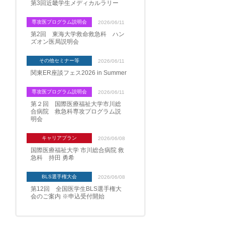
第3回近畿学生メディカルラリー
専攻医プログラム説明会
2026/06/11
第2回 東海大学救命救急科 ハン
ズオン医局説明会
その他セミナー等
2026/06/11
関東ER座談フェス2026 in Summer
専攻医プログラム説明会
2026/06/11
第２回 国際医療福祉大学市川総
合病院 救急科専攻プログラム説
明会
キャリアプラン
2026/06/08
国際医療福祉大学 市川総合病院 救
急科 持田 勇希
BLS選手権大会
2026/06/08
第12回 全国医学生BLS選手権大
会のご案内 ※申込受付開始