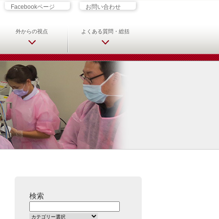
ざす君へ 救急科専門医・専攻医の
Facebookページ
お問い合わせ
外からの視点
よくある質問・総括
検索