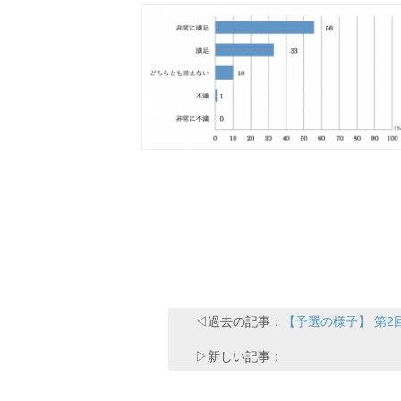
◁過去の記事：
【予選の様子】 第2
▷新しい記事：