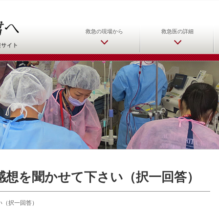
日本救急医学会 救急医をめ
救急の現場から
救急医の詳細
の感想を聞かせて下さい（択一回答）
い（択一回答）