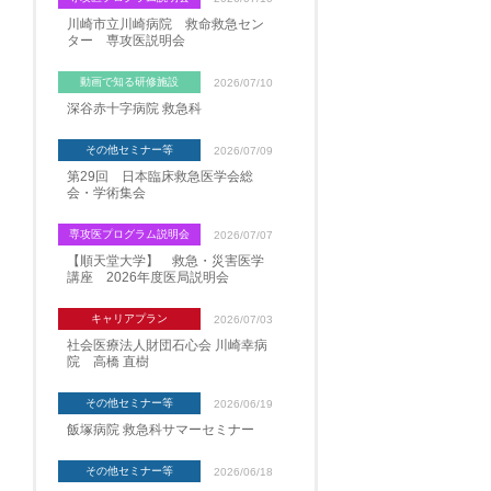
川崎市立川崎病院 救命救急セン
ター 専攻医説明会
動画で知る研修施設
2026/07/10
深谷赤十字病院 救急科
その他セミナー等
2026/07/09
第29回 日本臨床救急医学会総
会・学術集会
専攻医プログラム説明会
2026/07/07
【順天堂大学】 救急・災害医学
講座 2026年度医局説明会
キャリアプラン
2026/07/03
社会医療法人財団石心会 川崎幸病
院 高橋 直樹
その他セミナー等
2026/06/19
飯塚病院 救急科サマーセミナー
その他セミナー等
2026/06/18