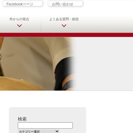
ざす君へ 救急科専門医・専攻医の
Facebookページ
お問い合わせ
外からの視点
よくある質問・総括
検索