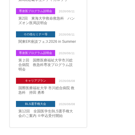
専攻医プログラム説明会
2026/06/11
第2回 東海大学救命救急科 ハン
ズオン医局説明会
その他セミナー等
2026/06/11
関東ER座談フェス2026 in Summer
専攻医プログラム説明会
2026/06/11
第２回 国際医療福祉大学市川総
合病院 救急科専攻プログラム説
明会
キャリアプラン
2026/06/08
国際医療福祉大学 市川総合病院 救
急科 持田 勇希
BLS選手権大会
2026/06/08
第12回 全国医学生BLS選手権大
会のご案内 ※申込受付開始