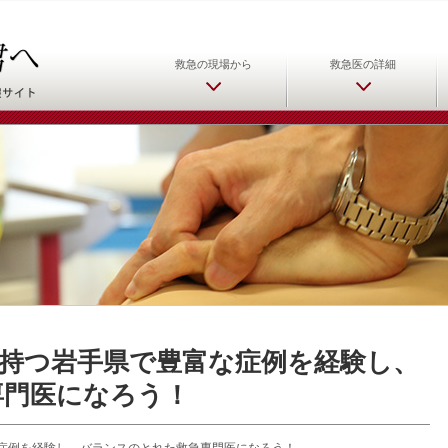
日本救急医学会 救急医をめ
救急の現場から
救急医の詳細
持つ岩手県で豊富な症例を経験し、
専門医になろう！