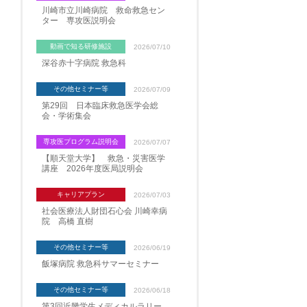
川崎市立川崎病院 救命救急セン
ター 専攻医説明会
動画で知る研修施設
2026/07/10
深谷赤十字病院 救急科
その他セミナー等
2026/07/09
第29回 日本臨床救急医学会総
会・学術集会
専攻医プログラム説明会
2026/07/07
【順天堂大学】 救急・災害医学
講座 2026年度医局説明会
キャリアプラン
2026/07/03
社会医療法人財団石心会 川崎幸病
院 高橋 直樹
その他セミナー等
2026/06/19
飯塚病院 救急科サマーセミナー
その他セミナー等
2026/06/18
第3回近畿学生メディカルラリー