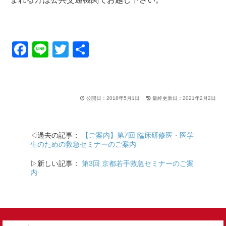
F
Li
T
共
a
n
wi
有
c
e
tt
e
er
公開日：2018年5月1日
最終更新日：2021年2月2日
b
o
◁過去の記事：
【ご案内】第7回 臨床研修医・医学
o
生のための救急セミナーのご案内
k
▷新しい記事：
第3回 京都若手救急セミナーのご案
内