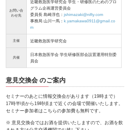
近畿救急医学研究会 学生・研修医のためのプロ
グラム企画運営委員会
お問い合
委員長 島崎淳也：
jshimazaki@nifty.com
わせ先
事務局 山川一馬：
k.yamakawa0911@gmail.co
m
主催
近畿救急医学研究会
日本救急医学会 学生研修医部会設置運用特別委
共催
員会
意見交換会 のご案内
セミナーのあとに情報交換会があります（19時まで）
17時半頃から19時頃まで近くの会場で開催いたします。
セミナー参加者はこちらの参加費も無料です。
※ 意見交換会ではお酒を提供いたしますので、お酒を飲
まれる方は公共交通機関でお越し下さい。