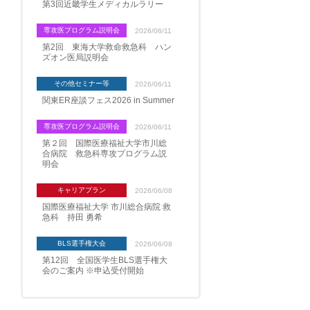
第3回近畿学生メディカルラリー
専攻医プログラム説明会
2026/06/11
第2回 東海大学救命救急科 ハン
ズオン医局説明会
その他セミナー等
2026/06/11
関東ER座談フェス2026 in Summer
専攻医プログラム説明会
2026/06/11
第２回 国際医療福祉大学市川総
合病院 救急科専攻プログラム説
明会
キャリアプラン
2026/06/08
国際医療福祉大学 市川総合病院 救
急科 持田 勇希
BLS選手権大会
2026/06/08
第12回 全国医学生BLS選手権大
会のご案内 ※申込受付開始