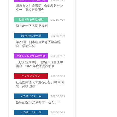
川崎市立川崎病院 救命救急セン
ター 専攻医説明会
動画で知る研修施設
2026/07/10
深谷赤十字病院 救急科
その他セミナー等
2026/07/09
第29回 日本臨床救急医学会総
会・学術集会
専攻医プログラム説明会
2026/07/07
【順天堂大学】 救急・災害医学
講座 2026年度医局説明会
キャリアプラン
2026/07/03
社会医療法人財団石心会 川崎幸病
院 高橋 直樹
その他セミナー等
2026/06/19
飯塚病院 救急科サマーセミナー
その他セミナー等
2026/06/18