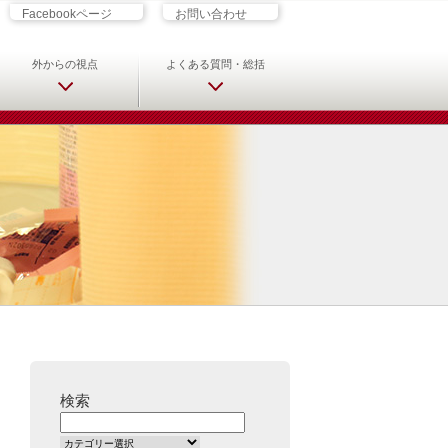
ざす君へ 救急科専門医・専攻医の
Facebookページ
お問い合わせ
外からの視点
よくある質問・総括
検索