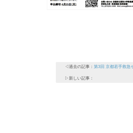
◁過去の記事：
第3回 京都若手救急
▷新しい記事：