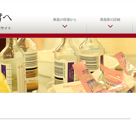
日本救急医学会 救急医をめ
救急の現場から
救急医の詳細