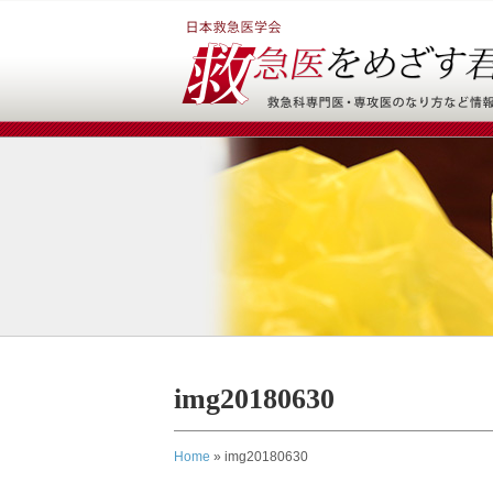
img20180630
Home
»
img20180630