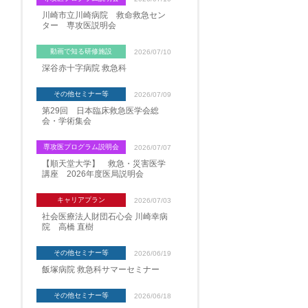
川崎市立川崎病院 救命救急セン
ター 専攻医説明会
動画で知る研修施設
2026/07/10
深谷赤十字病院 救急科
その他セミナー等
2026/07/09
第29回 日本臨床救急医学会総
会・学術集会
専攻医プログラム説明会
2026/07/07
【順天堂大学】 救急・災害医学
講座 2026年度医局説明会
キャリアプラン
2026/07/03
社会医療法人財団石心会 川崎幸病
院 高橋 直樹
その他セミナー等
2026/06/19
飯塚病院 救急科サマーセミナー
その他セミナー等
2026/06/18