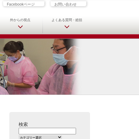
ざす君へ 救急科専門医・専攻医の
Facebookページ
お問い合わせ
外からの視点
よくある質問・総括
検索