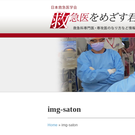
img-saton
Home
»
img-saton