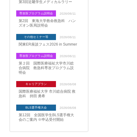
第3回近畿学生メディカルラリー
専攻医プログラム説明会
2026/06/11
第2回 東海大学救命救急科 ハン
ズオン医局説明会
その他セミナー等
2026/06/11
関東ER座談フェス2026 in Summer
専攻医プログラム説明会
2026/06/11
第２回 国際医療福祉大学市川総
合病院 救急科専攻プログラム説
明会
キャリアプラン
2026/06/08
国際医療福祉大学 市川総合病院 救
急科 持田 勇希
BLS選手権大会
2026/06/08
第12回 全国医学生BLS選手権大
会のご案内 ※申込受付開始