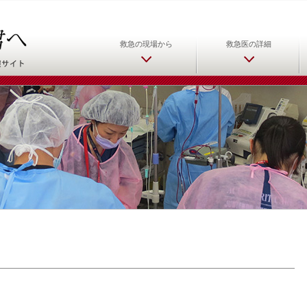
日本救急医学会 救急医をめ
救急の現場から
救急医の詳細