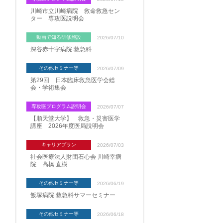
川崎市立川崎病院 救命救急セン
ター 専攻医説明会
動画で知る研修施設
2026/07/10
深谷赤十字病院 救急科
その他セミナー等
2026/07/09
第29回 日本臨床救急医学会総
会・学術集会
専攻医プログラム説明会
2026/07/07
【順天堂大学】 救急・災害医学
講座 2026年度医局説明会
キャリアプラン
2026/07/03
社会医療法人財団石心会 川崎幸病
院 高橋 直樹
その他セミナー等
2026/06/19
飯塚病院 救急科サマーセミナー
その他セミナー等
2026/06/18