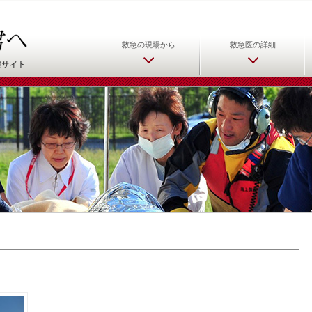
日本救急医学会 救急医をめ
救急の現場から
救急医の詳細