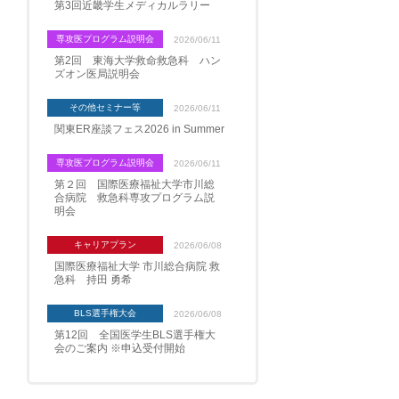
第3回近畿学生メディカルラリー
専攻医プログラム説明会
2026/06/11
第2回 東海大学救命救急科 ハン
ズオン医局説明会
その他セミナー等
2026/06/11
関東ER座談フェス2026 in Summer
専攻医プログラム説明会
2026/06/11
第２回 国際医療福祉大学市川総
合病院 救急科専攻プログラム説
明会
キャリアプラン
2026/06/08
国際医療福祉大学 市川総合病院 救
急科 持田 勇希
BLS選手権大会
2026/06/08
第12回 全国医学生BLS選手権大
会のご案内 ※申込受付開始