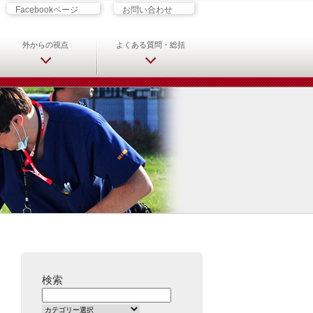
ざす君へ 救急科専門医・専攻医の
Facebookページ
お問い合わせ
外からの視点
よくある質問・総括
検索