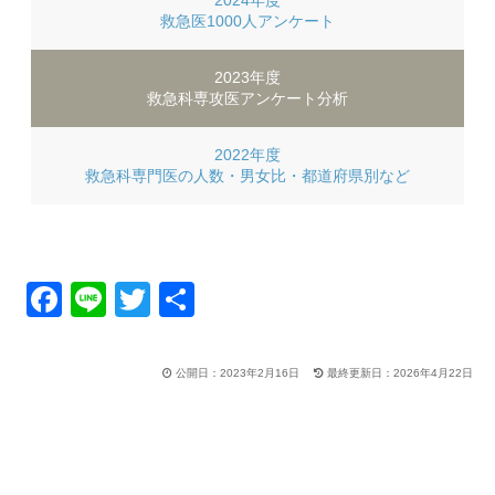
2024年度
救急医1000人
アンケート
2023年度
救急科専攻医
アンケート分析
2022年度
救急科専門医の人数・男女比・都道府県別など
F
Li
T
共
a
n
wi
有
c
e
tt
公開日：2023年2月16日
最終更新日：2026年4月22日
e
er
b
o