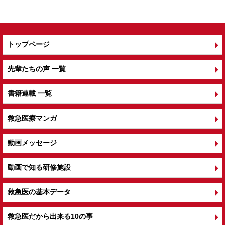
o
k
トップページ
先輩たちの声 一覧
書籍連載 一覧
救急医療マンガ
動画メッセージ
動画で知る研修施設
救急医の基本データ
救急医だから出来る10の事