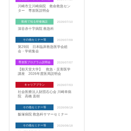
川崎市立川崎病院 救命救急セン
ター 専攻医説明会
動画で知る研修施設
2026/07/10
深谷赤十字病院 救急科
その他セミナー等
2026/07/09
第29回 日本臨床救急医学会総
会・学術集会
専攻医プログラム説明会
2026/07/07
【順天堂大学】 救急・災害医学
講座 2026年度医局説明会
キャリアプラン
2026/07/03
社会医療法人財団石心会 川崎幸病
院 高橋 直樹
その他セミナー等
2026/06/19
飯塚病院 救急科サマーセミナー
その他セミナー等
2026/06/18