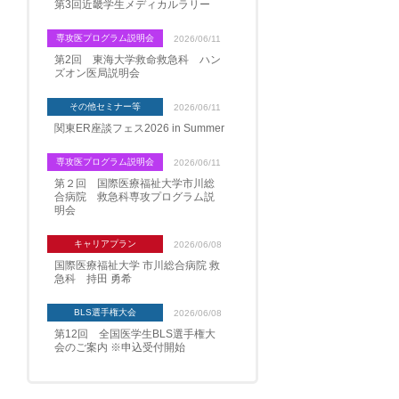
第3回近畿学生メディカルラリー
専攻医プログラム説明会
2026/06/11
第2回 東海大学救命救急科 ハン
ズオン医局説明会
その他セミナー等
2026/06/11
関東ER座談フェス2026 in Summer
専攻医プログラム説明会
2026/06/11
第２回 国際医療福祉大学市川総
合病院 救急科専攻プログラム説
明会
キャリアプラン
2026/06/08
国際医療福祉大学 市川総合病院 救
急科 持田 勇希
BLS選手権大会
2026/06/08
第12回 全国医学生BLS選手権大
会のご案内 ※申込受付開始