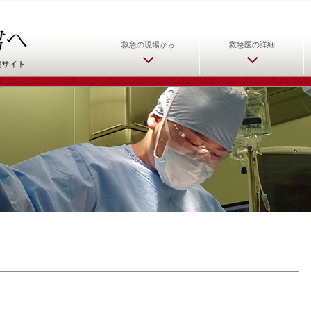
日本救急医学会 救急医をめ
救急の現場から
救急医の詳細