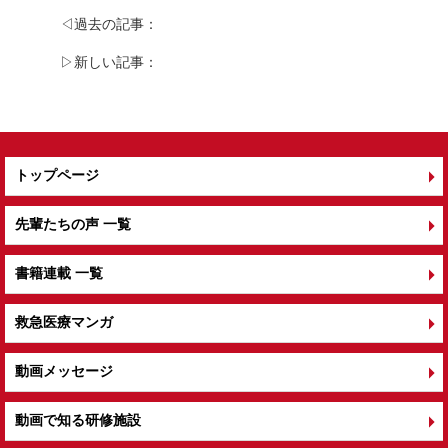
b
◁過去の記事：
o
▷新しい記事：
o
k
トップページ
先輩たちの声 一覧
書籍連載 一覧
救急医療マンガ
動画メッセージ
動画で知る研修施設