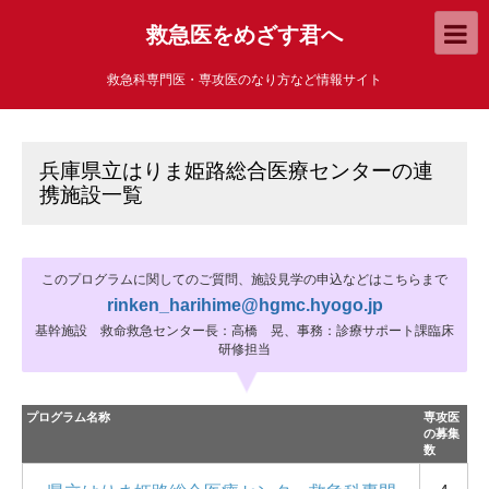
救急医をめざす君へ
救急科専門医・専攻医のなり方など情報サイト
兵庫県立はりま姫路総合医療センターの連
携施設一覧
このプログラムに関してのご質問、施設見学の申込などはこちらまで
rinken_harihime@hgmc.hyogo.jp
基幹施設 救命救急センター長：高橋 晃、事務：診療サポート課臨床
研修担当
プログラム名称
専攻医
の募集
数