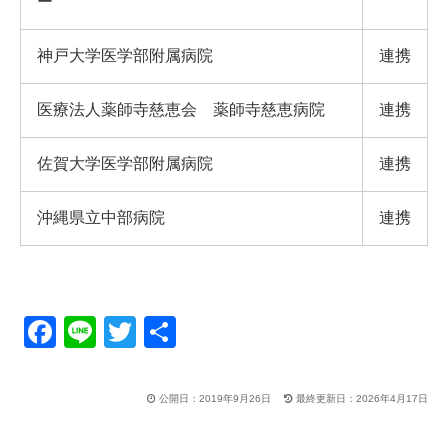
ー
神戸大学医学部附属病院
連携
医療法人薬師寺慈恵会 薬師寺慈恵病院
連携
佐賀大学医学部附属病院
連携
沖縄県立中部病院
連携
F
Li
T
共
a
n
wi
有
c
e
tt
公開日：2019年9月26日
最終更新日：2026年4月17日
e
er