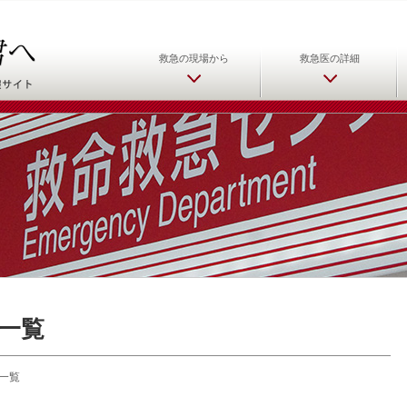
日本救急医学会 救急医をめ
救急の現場から
救急医の詳細
一覧
一覧