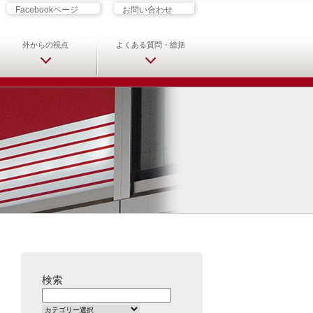
ざす君へ 救急科専門医・専攻医の
Facebookページ
お問い合わせ
外からの視点
よくある質問・総括
検索