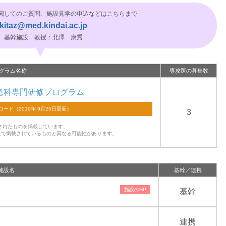
関してのご質問、施設見学の申込などはこちらまで
kitaz@med.kindai.ac.jp
基幹施設 教授：北澤 康秀
グラム名称
専攻医の募集数
急科専門研修プログラム
3
されたものを掲載しています。
上で掲載されているものと異なる可能性があります。
施設名
基幹／連携
基幹
連携