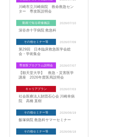
川崎市立川崎病院 救命救急セン
ター 専攻医説明会
動画で知る研修施設
2026/07/10
深谷赤十字病院 救急科
その他セミナー等
2026/07/09
第29回 日本臨床救急医学会総
会・学術集会
専攻医プログラム説明会
2026/07/07
【順天堂大学】 救急・災害医学
講座 2026年度医局説明会
キャリアプラン
2026/07/03
社会医療法人財団石心会 川崎幸病
院 高橋 直樹
その他セミナー等
2026/06/19
飯塚病院 救急科サマーセミナー
その他セミナー等
2026/06/18