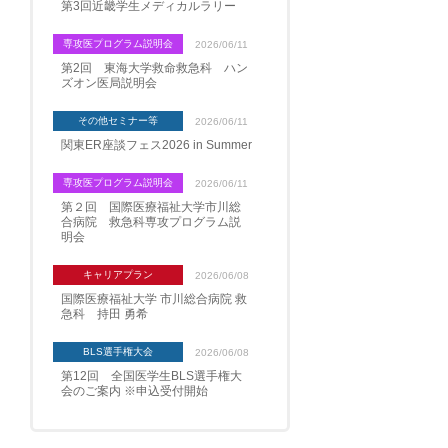
第3回近畿学生メディカルラリー
専攻医プログラム説明会
2026/06/11
第2回 東海大学救命救急科 ハン
ズオン医局説明会
その他セミナー等
2026/06/11
関東ER座談フェス2026 in Summer
専攻医プログラム説明会
2026/06/11
第２回 国際医療福祉大学市川総
合病院 救急科専攻プログラム説
明会
キャリアプラン
2026/06/08
国際医療福祉大学 市川総合病院 救
急科 持田 勇希
BLS選手権大会
2026/06/08
第12回 全国医学生BLS選手権大
会のご案内 ※申込受付開始