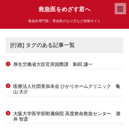
救急医をめざす君へ
救急科専門医・専攻医のなり方など情報サイト
[行政] タグのある記事一覧
厚生労働省大臣官房国際課 駒田 謙一
●
医療法人社団美加未会 ひかりホームクリニック 亀
●
山 大介
大阪大学医学部附属病院 高度救命救急センター 酒
●
井 智彦