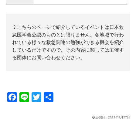
※こちらのページで紹介しているイベントは日本救
急医学会公認のものとは限りません。各地域で行わ
れている様々な救急関連の勉強ができる機会を紹介
しているだけですので、その内容に関しては主催す
る団体にお問い合わせください。
F
Li
T
共
a
n
wi
有
c
e
tt
公開日：
2022年9月27日
e
er