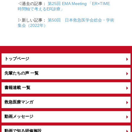
b
◁過去の記事：
第25回 EMA Meeting 「ER×TIME
o
時間軸で考えるER診療」
o
▷新しい記事：
第50回 日本救急医学会総会・学術
k
集会（2022年）
トップページ
先輩たちの声 一覧
書籍連載 一覧
救急医療マンガ
動画メッセージ
動画で知る研修施設