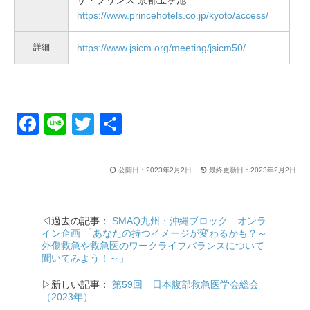
ザ・プリンス 京都宝ヶ池
https://www.princehotels.co.jp/kyoto/access/
詳細
https://www.jsicm.org/meeting/jsicm50/
F
Li
T
共
a
n
wi
有
c
e
tt
公開日：2023年2月2日
最終更新日：2023年2月2日
e
er
b
◁過去の記事：
SMAQ九州・沖縄ブロック オンラ
o
イン企画 「あなたの持つイメージが変わるかも？～
外傷救急や救急医のワークライフバランスについて
o
聞いてみよう！～」
k
▷新しい記事：
第59回 日本腹部救急医学会総会
（2023年）