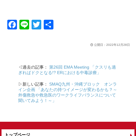
F
Li
T
共
a
n
wi
有
c
e
tt
公開日：
2022年12月28日
e
er
b
◁過去の記事：
第26回 EMA Meeting 「クスリも過
o
ぎればドクとなる!? ERにおける中毒診療」
o
▷新しい記事：
SMAQ九州・沖縄ブロック オンラ
k
イン企画 「あなたの持つイメージが変わるかも？～
外傷救急や救急医のワークライフバランスについて
聞いてみよう！～」
トップページ