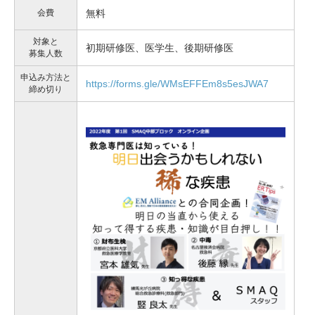
会費
無料
対象と
初期研修医、医学生、後期研修医
募集人数
申込み方法と
https://forms.gle/WMsEFFEm8s5esJWA7
締め切り