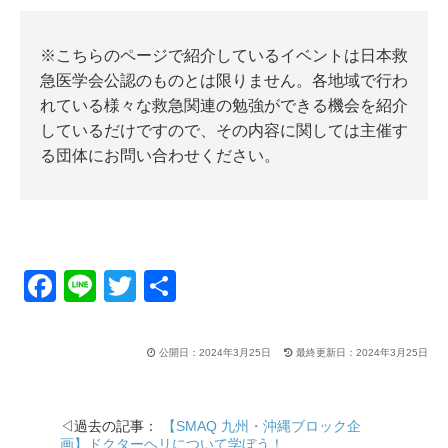
※こちらのページで紹介しているイベントは日本救
急医学会公認のものとは限りません。各地域で行わ
れている様々な救急関連の勉強ができる機会を紹介
しているだけですので、その内容に関しては主催す
る団体にお問い合わせください。
F
Li
T
共
a
n
wi
有
c
e
tt
公開日：2024年3月25日
最終更新日：2024年3月25日
e
er
b
◁過去の記事：
【SMAQ 九州・沖縄ブロック企
o
画】ドクターヘリについて学ぼう！