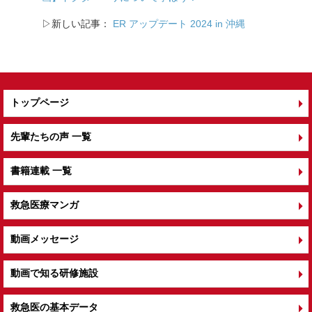
o
▷新しい記事：
ER アップデート 2024 in 沖縄
k
トップページ
先輩たちの声 一覧
書籍連載 一覧
救急医療マンガ
動画メッセージ
動画で知る研修施設
救急医の基本データ