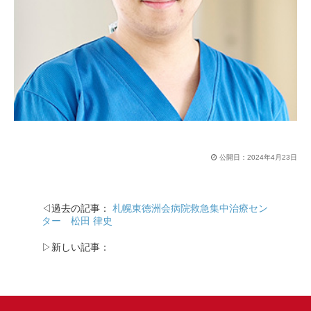
公開日：
2024年4月23日
◁過去の記事：
札幌東徳洲会病院救急集中治療セン
ター 松田 律史
▷新しい記事：