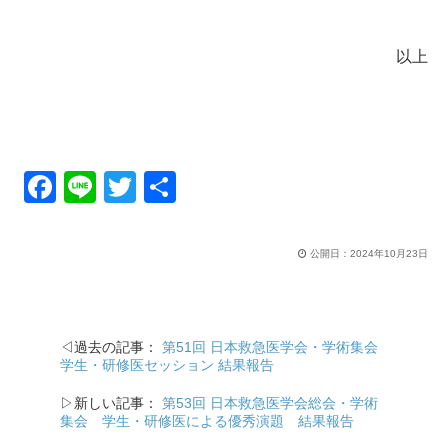
以上
F
Li
T
共
a
n
wi
有
c
e
tt
公開日：
2024年10月23日
e
er
b
o
◁過去の記事：
第51回 日本救急医学会・学術集会
学生・研修医セッション 結果報告
o
k
▷新しい記事：
第53回 日本救急医学会総会・学術
集会 学生・研修医による優秀演題 結果報告