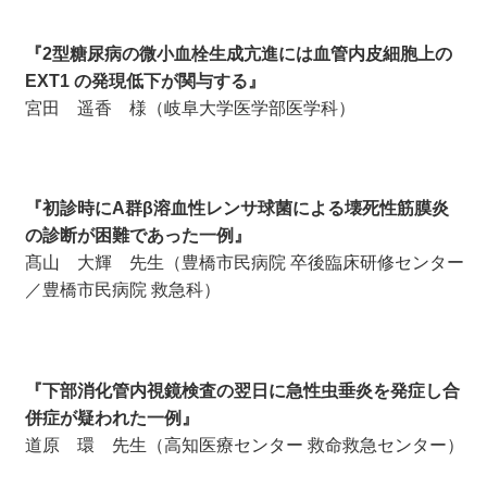
『2型糖尿病の微小血栓生成亢進には血管内皮細胞上の
EXT1 の発現低下が関与する』
宮田 遥香 様（岐阜大学医学部医学科）
『初診時にA群β溶血性レンサ球菌による壊死性筋膜炎
の診断が困難であった一例』
髙山 大輝 先生（豊橋市民病院 卒後臨床研修センター
／豊橋市民病院 救急科）
『下部消化管内視鏡検査の翌日に急性虫垂炎を発症し合
併症が疑われた一例』
道原 環 先生（高知医療センター 救命救急センター）