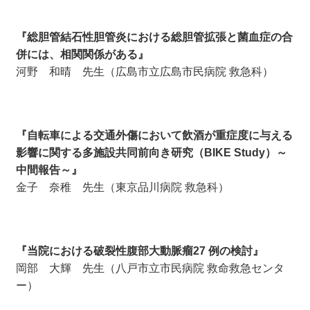
『総胆管結石性胆管炎における総胆管拡張と菌血症の合
併には、相関関係がある』
河野 和晴 先生（広島市立広島市民病院 救急科）
『自転車による交通外傷において飲酒が重症度に与える
影響に関する多施設共同前向き研究（BIKE Study）～
中間報告～』
金子 奈稚 先生（東京品川病院 救急科）
『当院における破裂性腹部大動脈瘤27 例の検討』
岡部 大輝 先生（八戸市立市民病院 救命救急センタ
ー）