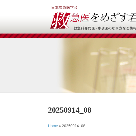
20250914_08
Home
»
20250914_08