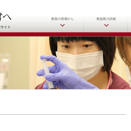
日本救急医学会 救急医をめ
救急の現場から
救急医の詳細