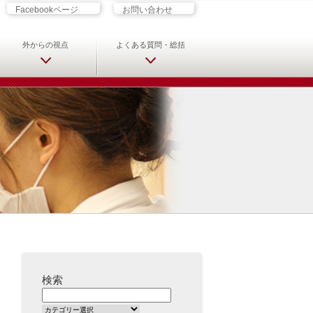
ざす君へ 救急科専門医・専攻医の
Facebookページ
お問い合わせ
外からの視点
よくある質問・総括
検索