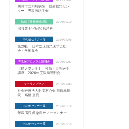
川崎市立川崎病院 救命救急セン
ター 専攻医説明会
動画で知る研修施設
2026/07/10
深谷赤十字病院 救急科
その他セミナー等
2026/07/09
第29回 日本臨床救急医学会総
会・学術集会
専攻医プログラム説明会
2026/07/07
【順天堂大学】 救急・災害医学
講座 2026年度医局説明会
キャリアプラン
2026/07/03
社会医療法人財団石心会 川崎幸病
院 高橋 直樹
その他セミナー等
2026/06/19
飯塚病院 救急科サマーセミナー
その他セミナー等
2026/06/18