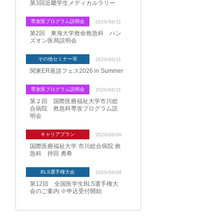
第3回近畿学生メディカルラリー
専攻医プログラム説明会
2026/06/11
第2回 東海大学救命救急科 ハン
ズオン医局説明会
その他セミナー等
2026/06/11
関東ER座談フェス2026 in Summer
専攻医プログラム説明会
2026/06/11
第２回 国際医療福祉大学市川総
合病院 救急科専攻プログラム説
明会
キャリアプラン
2026/06/08
国際医療福祉大学 市川総合病院 救
急科 持田 勇希
BLS選手権大会
2026/06/08
第12回 全国医学生BLS選手権大
会のご案内 ※申込受付開始