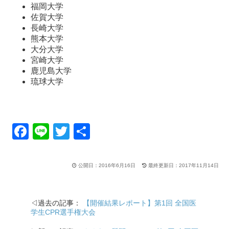
福岡大学
佐賀大学
長崎大学
熊本大学
大分大学
宮崎大学
鹿児島大学
琉球大学
F
Li
T
共
a
n
wi
有
c
e
tt
公開日：2016年6月16日
最終更新日：2017年11月14日
e
er
b
◁過去の記事：
【開催結果レポート】第1回 全国医
o
学生CPR選手権大会