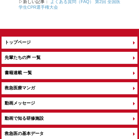
o
▷新しい記事：
よくある質問（FAQ） 第2回 全国医
k
学生CPR選手権大会
トップページ
先輩たちの声 一覧
書籍連載 一覧
救急医療マンガ
動画メッセージ
動画で知る研修施設
救急医の基本データ