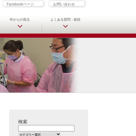
ざす君へ 救急科専門医・専攻医の
Facebookページ
お問い合わせ
外からの視点
よくある質問・総括
検索