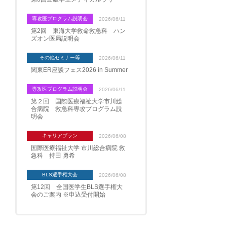
専攻医プログラム説明会
2026/06/11
第2回 東海大学救命救急科 ハン
ズオン医局説明会
その他セミナー等
2026/06/11
関東ER座談フェス2026 in Summer
専攻医プログラム説明会
2026/06/11
第２回 国際医療福祉大学市川総
合病院 救急科専攻プログラム説
明会
キャリアプラン
2026/06/08
国際医療福祉大学 市川総合病院 救
急科 持田 勇希
BLS選手権大会
2026/06/08
第12回 全国医学生BLS選手権大
会のご案内 ※申込受付開始