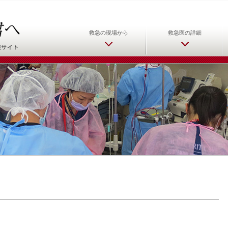
日本救急医学会 救急医をめ
救急の現場から
救急医の詳細