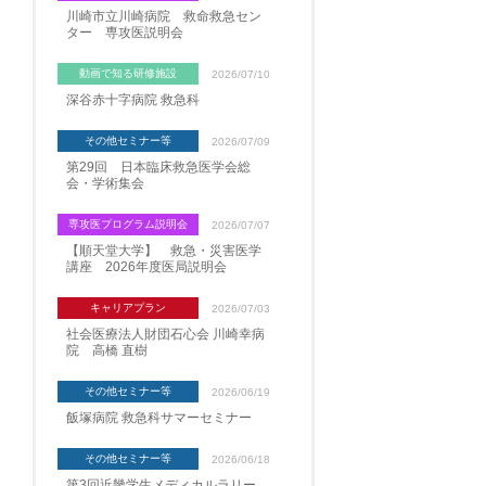
川崎市立川崎病院 救命救急セン
ター 専攻医説明会
動画で知る研修施設
2026/07/10
深谷赤十字病院 救急科
その他セミナー等
2026/07/09
第29回 日本臨床救急医学会総
会・学術集会
専攻医プログラム説明会
2026/07/07
【順天堂大学】 救急・災害医学
講座 2026年度医局説明会
キャリアプラン
2026/07/03
社会医療法人財団石心会 川崎幸病
院 高橋 直樹
その他セミナー等
2026/06/19
飯塚病院 救急科サマーセミナー
その他セミナー等
2026/06/18
第3回近畿学生メディカルラリー