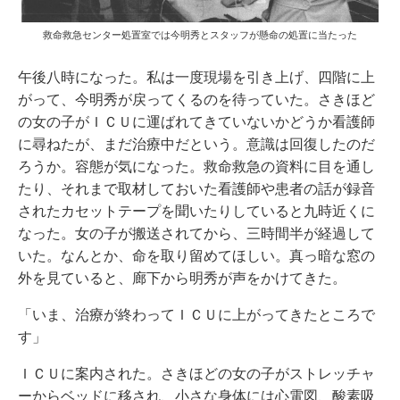
救命救急センター処置室では今明秀とスタッフが懸命の処置に当たった
午後八時になった。私は一度現場を引き上げ、四階に上
がって、今明秀が戻ってくるのを待っていた。さきほど
の女の子がＩＣＵに運ばれてきていないかどうか看護師
に尋ねたが、まだ治療中だという。意識は回復したのだ
ろうか。容態が気になった。救命救急の資料に目を通し
たり、それまで取材しておいた看護師や患者の話が録音
されたカセットテープを聞いたりしていると九時近くに
なった。女の子が搬送されてから、三時間半が経過して
いた。なんとか、命を取り留めてほしい。真っ暗な窓の
外を見ていると、廊下から明秀が声をかけてきた。
「いま、治療が終わってＩＣＵに上がってきたところで
す」
ＩＣＵに案内された。さきほどの女の子がストレッチャ
ーからベッドに移され、小さな身体には心電図、酸素吸