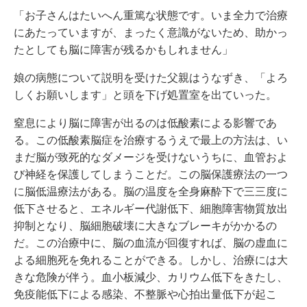
「お子さんはたいへん重篤な状態です。いま全力で治療
にあたっていますが、まったく意識がないため、助かっ
たとしても脳に障害が残るかもしれません」
娘の病態について説明を受けた父親はうなずき、「よろ
しくお願いします」と頭を下げ処置室を出ていった。
窒息により脳に障害が出るのは低酸素による影響であ
る。この低酸素脳症を治療するうえで最上の方法は、い
まだ脳が致死的なダメージを受けないうちに、血管およ
び神経を保護してしまうことだ。この脳保護療法の一つ
に脳低温療法がある。脳の温度を全身麻酔下で三三度に
低下させると、エネルギー代謝低下、細胞障害物質放出
抑制となり、脳細胞破壊に大きなブレーキがかかるの
だ。この治療中に、脳の血流が回復すれば、脳の虚血に
よる細胞死を免れることができる。しかし、治療には大
きな危険が伴う。血小板減少、カリウム低下をきたし、
免疫能低下による感染、不整脈や心拍出量低下が起こ