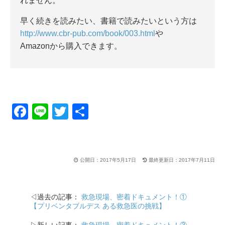
れません。
早く続きを読みたい、書籍で読みたいという方は
http://www.cbr-pub.com/book/003.html
や
Amazonから購入できます。
F
Li
T
共
a
n
wi
有
c
e
tt
e
er
公開日：2017年5月17日
最終更新日：2017年7月11日
b
o
◁過去の記事：
救急現場、密着ドキュメント！①
o
【プリベンタブルデス ある救急医の挑戦】
k
▷新しい記事：
救急現場、密着ドキュメント！③