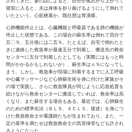
されてきた。妻の話によると、自分が風呂から上がって
寝室に入ると、夫は身体を折り曲げるようにして倒れて
いたという。心筋梗塞か。既往歴は胃潰瘍。
心肺機能停止とは、心臓機能と呼吸器である肺の機能が
停止した状態である。この場合の蘇生率は倒れて四分で
五〇％、五分後には二五％。たとえば、自宅で倒れたと
きに連絡した救急車が最速五分で到着し、搬送先の救命
センターに五分で到着したとしても（実際にはもっと時
間がかかるかもしれないが）、蘇生率はｏ％になってし
まう。しかし、救急車が現場に到着するまでに人工呼吸
や心臓マッサージなど心肺蘇生術を身に付けた家族がそ
の場で実践し、さらに救急隊員が同じように応急処置を
続けながら救命センターに搬送していれば、救命率は高
くなり、また蘇生する場合もある。最近では、心肺蘇生
のための標準化法（ＢＬＳ、ＡＣＬＳ、後述）を身につ
けた救急救命士や看護師たちが生まれており、また、一
定の基準を満たせば救急救命士の気管挿管なども許され
るようになった。