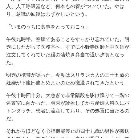
入、人工呼吸器など、何本もの管がついていた。やは
り、意識の回復はむずかしいという。
「いまのうちに食事をとっておこう」
午後九時半。空腹であることをすっかり忘れていた。明
秀にしたがって医務室へ。すでに小野寺医師と中医師が
注文してくれていた鰻の蒲焼き弁当で遅い夕食となっ
た。
明秀の携帯が鳴った。今度はスリランカ人の三十五歳の
妊婦が下腹部痛とめまいのため搬送されてきたという。
午後十時四十分。大急ぎで非常階段を駆け降りて一階の
処置室に向かった。明秀が診療してから産婦人科医にバ
トンタッチ。患者は流産しており、その処置に当たるの
だ。
それからほどなく心肺機能停止の四十九歳の男性が搬送