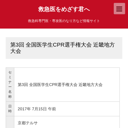
救急医をめざす君へ
救急科専門医・専攻医のなり方など情報サイト
第3回 全国医学生CPR選手権大会 近畿地方
大会
セ
ミ
ナ
第3回 全国医学生CPR選手権大会 近畿地方大会
ー
名
称
日
2017年 7月15日 午前
時
京都テルサ