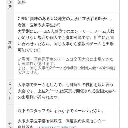
無料
加
費
CPRに興味のある近畿地方の大学に在学する医学生、
看護・医療系大学生(※)
大学別に1チーム5人単位でのエントリー。チーム人数
が足りない場合や個人でも参加可能です。担当にお問
対
い合わせください。同じ大学から複数のチームも出場
象
可能です(※)
※看護・医療系学生のチームは全国大会に出場できな
い可能性があります。
また、同じ大学の2チームが同時に全国大会への出場は
できません。
コ
大学別でチームを組んで、心肺蘇生の技術を競い合う
メ
大会です。上位2チームは東京で開催される全国大会へ
ン
の出場権が得られます。
ト
以下のスタッフのいずれかまでメールください。
大阪大学医学部附属病院 高度救命救急センター
参
島崎淳也
jshimazaki@nifty.com