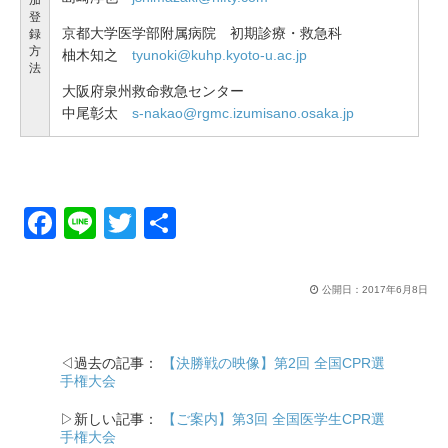
加
登
京都大学医学部附属病院 初期診療・救急科
録
方
柚木知之
tyunoki@kuhp.kyoto-u.ac.jp
法
大阪府泉州救命救急センター
中尾彰太
s-nakao@rgmc.izumisano.osaka.jp
F
Li
T
共
a
n
wi
有
c
e
tt
公開日：
2017年6月8日
e
er
b
◁過去の記事：
【決勝戦の映像】第2回 全国CPR選
o
手権大会
o
▷新しい記事：
【ご案内】第3回 全国医学生CPR選
k
手権大会