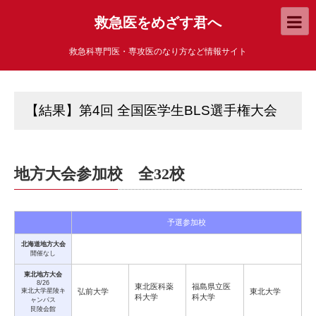
救急医をめざす君へ
救急科専門医・専攻医のなり方など情報サイト
【結果】第4回 全国医学生BLS選手権大会
地方大会参加校 全32校
予選参加校
北海道地方大会
開催なし
東北地方大会
8/26
東北医科薬
福島県立医
東北大学星陵キ
弘前大学
東北大学
科大学
科大学
ャンパス
艮陵会館