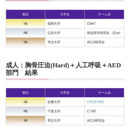
順位
大学名
チーム名
福岡大学
CMeT
1位
弘前大学
救急医学研究会 Q’est
2位
帝京大学
ACLS研究会
3位
成人：胸骨圧迫(Hard)＋人工呼吸＋AED
部門 結果
順位
大学名
チーム名
近畿大学
CPC部 IRIS
1位
千葉大学
C-TAT
2位
帝京大学
ACLS研究会
3位