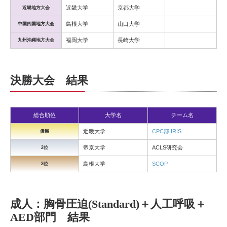
近畿大学
京都大学
近畿地方大会
島根大学
山口大学
中国四国地方大会
福岡大学
長崎大学
九州沖縄地方大会
決勝大会 結果
総合順位
大学名
チーム名
近畿大学
CPC部 IRIS
優勝
帝京大学
ACLS研究会
2位
島根大学
SCOP
3位
成人：胸骨圧迫(Standard)＋人工呼吸＋
AED部門 結果