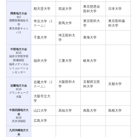
東京慈恵会
順天堂大学
筑波大学
日本大学
医科大学
関東地方大会
9/2
国際医療福祉大
東京医科大
東京医科歯
帝京大学
（2
群馬大学
学
チーム）
学
科大学
東京赤坂キャン
パス
埼玉医科大
千葉大学
東海大学
学
中部地方大会
9/15
福井大学医学部
附属病院
福井大学
三重大学
岐阜大学
福井メディカル
シミュレーショ
ンセンター
大阪医科大
京都府立医
近畿大学
（2
京都大学
近畿地方大会
チーム）
学
科大学
6/16
グランキューブ
大阪市立大
大阪
学
中国四国地方大
山口大学
高知大学
鳥取大学
島根大学
会
8/19
広島大学
呉共済病院
九州沖縄地方大
会