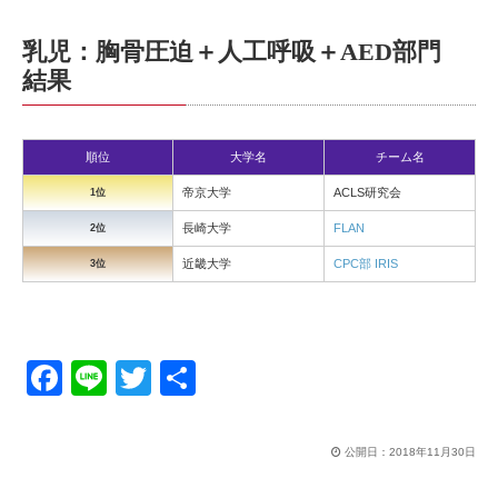
乳児：胸骨圧迫＋人工呼吸＋AED部門
結果
順位
大学名
チーム名
帝京大学
ACLS研究会
1位
長崎大学
FLAN
2位
近畿大学
CPC部 IRIS
3位
F
Li
T
共
a
n
wi
有
c
e
tt
公開日：
2018年11月30日
e
er