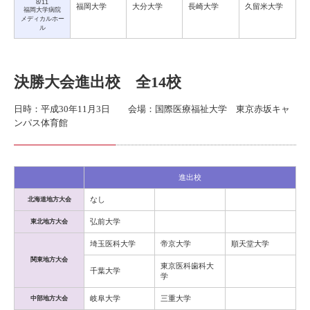
8/11
福岡大学
大分大学
長崎大学
久留米大学
福岡大学病院
メディカルホー
ル
決勝大会進出校 全14校
日時：平成30年11月3日 会場：国際医療福祉大学 東京赤坂キャ
ンパス体育館
進出校
なし
北海道地方大会
弘前大学
東北地方大会
埼玉医科大学
帝京大学
順天堂大学
関東地方大会
東京医科歯科大
千葉大学
学
岐阜大学
三重大学
中部地方大会