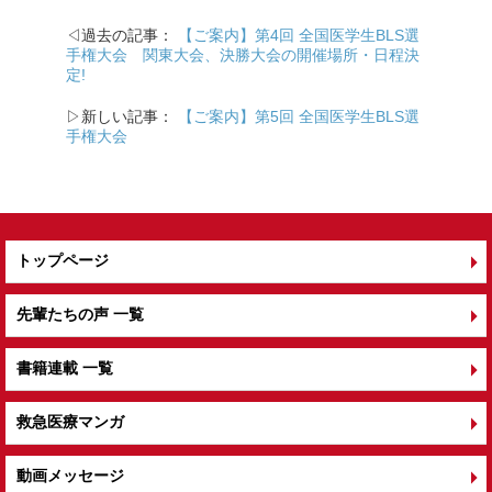
b
◁過去の記事：
【ご案内】第4回 全国医学生BLS選
o
手権大会 関東大会、決勝大会の開催場所・日程決
定!
o
k
▷新しい記事：
【ご案内】第5回 全国医学生BLS選
手権大会
トップページ
先輩たちの声 一覧
書籍連載 一覧
救急医療マンガ
動画メッセージ