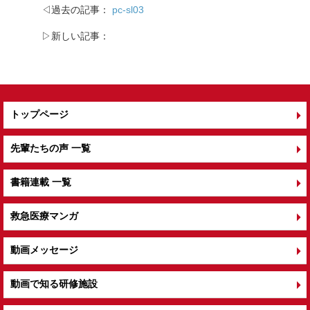
◁過去の記事：
pc-sl03
▷新しい記事：
トップページ
先輩たちの声 一覧
書籍連載 一覧
救急医療マンガ
動画メッセージ
動画で知る研修施設