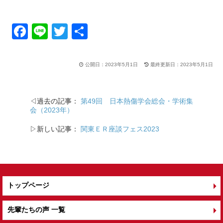
F
Li
T
共
a
n
wi
有
c
e
tt
公開日：2023年5月1日
最終更新日：2023年5月1日
e
er
b
◁過去の記事：
第49回 日本熱傷学会総会・学術集
o
会（2023年）
o
▷新しい記事：
関東ＥＲ座談フェス2023
k
トップページ
先輩たちの声 一覧