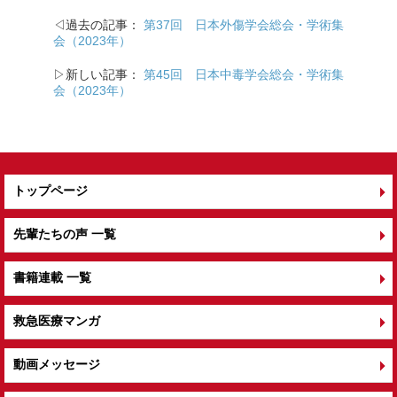
b
◁過去の記事：
第37回 日本外傷学会総会・学術集
o
会（2023年）
o
▷新しい記事：
第45回 日本中毒学会総会・学術集
k
会（2023年）
トップページ
先輩たちの声 一覧
書籍連載 一覧
救急医療マンガ
動画メッセージ