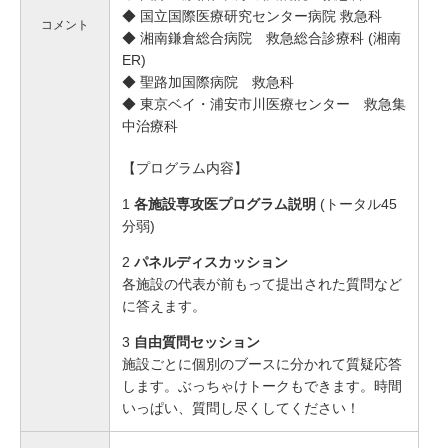
◆ 国立国際医療研究センター病院 救急科
コメント
◆ 湘南鎌倉総合病院 救急総合診療科 (湘南
ER)
◆ 聖路加国際病院 救急科
◆ 東京ベイ・浦安市川医療センター 救急集
中治療科
【プログラム内容】
1
各施設専攻医プログラム説明
(トータル45
分弱)
2
パネルディスカッション
各施設の代表が前もって提出された質問など
に答えます。
3
自由質問セッション
施設ごとに個別のブースに分かれて質疑応答
します。ぶっちゃけトークもできます。時間
いっぱい、質問し尽くしてください！