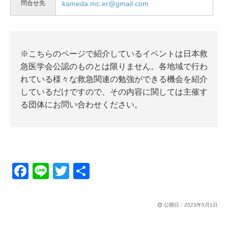
問合せ先
kameda.mc.er@gmail.com
※こちらのページで紹介しているイベントは日本救
急医学会公認のものとは限りません。各地域で行わ
れている様々な救急関連の勉強ができる機会を紹介
しているだけですので、その内容に関しては主催す
る団体にお問い合わせください。
F
Li
T
共
a
n
wi
有
c
e
tt
公開日：
2023年5月1日
e
er