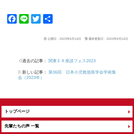
F
Li
T
共
a
n
wi
有
c
e
tt
公開日：2023年6月14日
最終更新日：2023年6月14日
e
er
b
◁過去の記事：
関東ＥＲ座談フェス2023
o
▷新しい記事：
第36回 日本小児救急医学会学術集
o
会（2023年）
k
トップページ
先輩たちの声 一覧