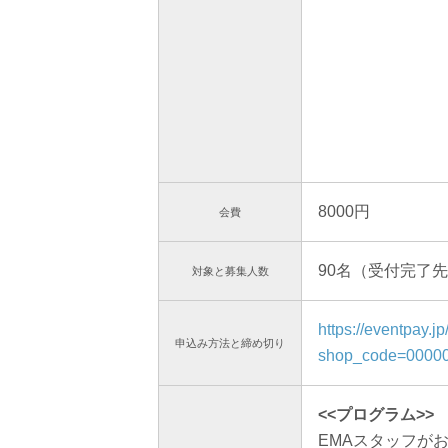
8000円
会費
90名（受付完了
対象と
募集人数
https://eventpay.jp
申込み方法と
締め切り
shop_code=0000
<<プログラム>>
EMAスタッフが