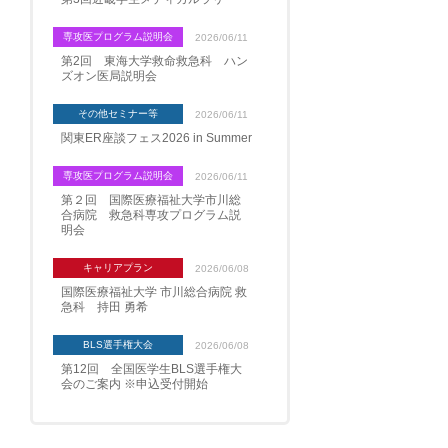
専攻医プログラム説明会
2026/06/11
第2回 東海大学救命救急科 ハン
ズオン医局説明会
その他セミナー等
2026/06/11
関東ER座談フェス2026 in Summer
専攻医プログラム説明会
2026/06/11
第２回 国際医療福祉大学市川総
合病院 救急科専攻プログラム説
明会
キャリアプラン
2026/06/08
国際医療福祉大学 市川総合病院 救
急科 持田 勇希
BLS選手権大会
2026/06/08
第12回 全国医学生BLS選手権大
会のご案内 ※申込受付開始