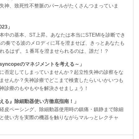
失神、致死性不整脈のパールがたくさんつまっていま
023」
本中の基本、ST上昇。あなたは本当にSTEMIを診断でき
臓の奏でる波のメロディに耳を澄ませば、きっとあなたも
けられるはず。１番耳を澄ませられるのは、誰だ！？
yncopeのマネジメントを考える～」
に否定してしまっていませんか？起立性失神の診察をな
ませんか？失神診療でどこまで検査したらいいかいつも
神診療のもやもやを解決させましょう！
える』除細動器使い方徹底指南！」
経皮ペーシング、除細動器使用時の鎮痛・鎮静まで除細
と使い方を実際の機器を触りながらマルっとレクチャ