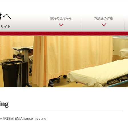
日本救急医学会 救急医をめ
救急の現場から
救急医の詳細
ing
»
第28回 EM Alliance meeting