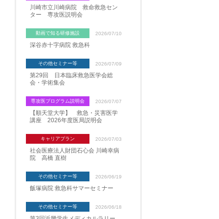
川崎市立川崎病院 救命救急セン
ター 専攻医説明会
動画で知る研修施設
2026/07/10
深谷赤十字病院 救急科
その他セミナー等
2026/07/09
第29回 日本臨床救急医学会総
会・学術集会
専攻医プログラム説明会
2026/07/07
【順天堂大学】 救急・災害医学
講座 2026年度医局説明会
キャリアプラン
2026/07/03
社会医療法人財団石心会 川崎幸病
院 高橋 直樹
その他セミナー等
2026/06/19
飯塚病院 救急科サマーセミナー
その他セミナー等
2026/06/18
第3回近畿学生メディカルラリー