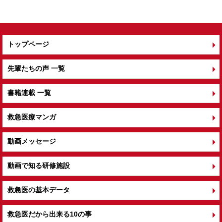
k
トップページ
先輩たちの声 一覧
書籍連載 一覧
救急医療マンガ
動画メッセージ
動画で知る研修施設
救急医の基本データ
救急医だから出来る10の事