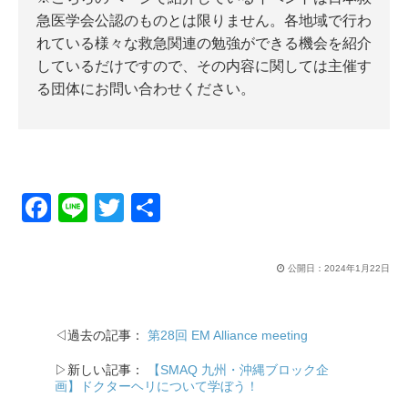
急医学会公認のものとは限りません。各地域で行わ
れている様々な救急関連の勉強ができる機会を紹介
しているだけですので、その内容に関しては主催す
る団体にお問い合わせください。
F
Li
T
共
a
n
wi
有
c
e
tt
公開日：
2024年1月22日
e
er
b
◁過去の記事：
第28回 EM Alliance meeting
o
▷新しい記事：
【SMAQ 九州・沖縄ブロック企
o
画】ドクターヘリについて学ぼう！